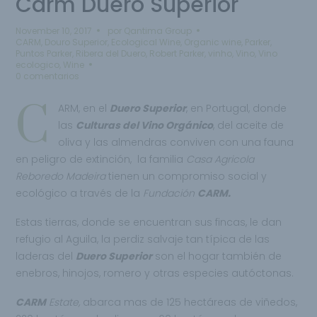
Carm Duero Superior
November 10, 2017
por
Qantima Group
CARM
,
Douro Superior
,
Ecological Wine
,
Organic wine
,
Parker
,
Puntos Parker
,
Ribera del Duero
,
Robert Parker
,
vinho
,
Vino
,
Vino
ecologico
,
Wine
0 comentarios
С
ARM, en el
Duero Superio
r
, en Portugal, donde
las
Cu
lt
uras del Vino Orgánico
, del aceite de
oliva y las almendras conviven con una fauna
en peligro de extinción, la familia
Casa Agricola
Reboredo Madeira
tienen un compromiso social y
ecológico a través de la
Fundación
CARM.
Estas tierras, donde se encuentran sus fincas, le dan
refugio al Aguila, la perdiz salvaje tan típica de las
laderas del
Duero Superior
son el hogar también de
enebros, hinojos, romero y otras especies autóctonas.
CARM
Estate,
abarca mas de 125 hectáreas de viñedos,