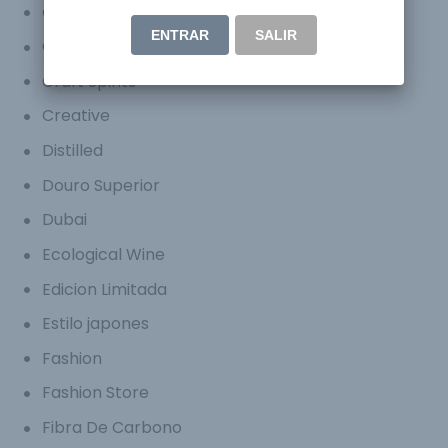
Champagne Bugatti Chiron
ENTRAR
SALIR
Champagne Bugatti Veyron
Craft Spirits
Creative
Distilled
Douro Superior
Dubai
Ecological Wine
Edicion Limitada
Estilo japones
Fashion
Fashion Store
Fibra De Carbono