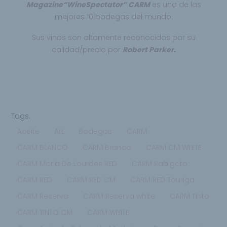
Magazine
“Wine
Spectator” CARM
es una de las
mejores 10 bodegas del mundo.
Sus vinos son altamente reconocidos por su
calidad/precio por
Robert Parker.
Tags:
Aceite
Art
Bodegas
CARM
CARM BLANCO
CARM Branco
CARM CM WHITE
CARM Maria De Lourdes RED
CARM Rabigato
CARM RED
CARM RED CM
CARM RED Touriga
CARM Reserva
CARM Reserva white
CARM Tinto
CARM TINTO CM
CARM WHITE