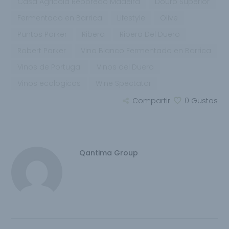
Casa Agricola Reboredo Madeira
Douro Superior
Fermentado en Barrica
Lifestyle
Olive
Puntos Parker
Ribera
Ribera Del Duero
Robert Parker
Vino Blanco Fermentado en Barrica
Vinos de Portugal
Vinos del Duero
Vinos ecologicos
Wine Spectator
Compartir
0
Gustos
Qantima Group