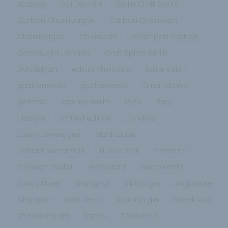
Attaboy
Bar Termini
Berlin Craft Spirits
Carbon Champagne
Carbon Champan
Champagne
Champan
champan Carbon
Connaught Londres
Craft Spirits Berlin
Dandelyan
edición limitada
fonte sole
gastronomia
gastronomic
Ginandtonic
gintonic
granny smith
ibiza
italy
Lifestyle
limited edition
Londres
Luxury Beverages
Manhattan
NoMad Nueva York
Nueva York
Premium
Premium Water
restaurant
restaurante
Savoy Hotel
Shanghai
sikkim gin
Singapore
Singapur
sole deco
spanish gin
Speak Low
strawberry gin
tapas
Tendencia