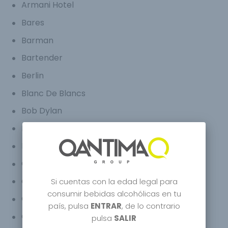
Armani Hotel
Bares
Barman
Bartender
Berlin
Blanc De Blancs
Bob Dylan
Bourbon
Breitling Endurance Pro
Carbon Bugatti
Carbon Champagne
Si cuentas con la edad legal para
consumir bebidas alcohólicas en tu
CARM
país, pulsa
ENTRAR
, de lo contrario
Celebrity
pulsa
SALIR