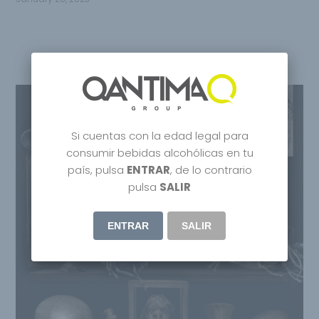
Si cuentas con la edad legal para
consumir bebidas alcohólicas en tu
país, pulsa
ENTRAR
, de lo contrario
pulsa
SALIR
ENTRAR
SALIR