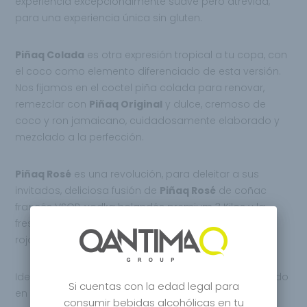
experiencia excepcionalmente suave pero atrevida,
para una experiencia única sin gluten.
Piñaq Colada
es otra expresión tropical a tu copa, con
el coco como elemento diferenciado de esta versión.
Nos fijamos en el coctel piña colada para renovar,
remezclar con
Piñaq Original
y dulce, cremoso de
coco y ron jamaicano, cuidadosamente elaborado y
mezclado a la perfección.
Piñaq Rosé
es una revolución, para deleitar a sus
invitados, deliciosa fusión de
Piñaq Rosé
de coñac
francés VSOP, vodka holandés premium 3 Kilos y la
frescura fresca del vino rosado premium, con frutos
rojos.
Ideado en Nueva York, desarrollado en Praga, acabado
Si cuentas con la edad legal para
en Holanda, para sorprender incluso, a los que ya
consumir bebidas alcohólicas en tu