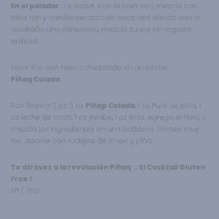
En el paladar :
Es suave, con la cremosa mezcla con
piña, ron y vainilla extracto de coco real dando como
resultado una minuciosa mezcla suave
sin regusto
artificial.
Servir frío con hielo o mezclado en un cóctel.
Piñaq Colada
Ron Blanco 2 oz, 3 oz
Piñap Colada
, 1 oz Puré de piña, 1
oz leche de coco, 1 oz jarabe, 1 oz lima. Agrega el hielo y
mezcla los ingredientes en una batidora. Sirvase muy
frio. Adorne con rodajas de limón y piña.
Te atreves a la revolución Piñaq … El Cocktail Gluten
Free !
17º / 75cl