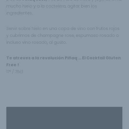
mucho hielo y a la coctelera, agitar bien los
ingredientes.
Servir sobre hielo en una copa de vino con frutos rojos
y cubrimos de champagne rose, espumoso rosado o
incluso vino rosado, al gusto.
Te atreves a la revolución Piñaq … El Cocktail Gluten
Free !
17º / 75cl