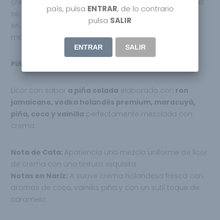
creían que estaba todo inventado, su botella ademas
país, pulsa
ENTRAR
, de lo contrario
se convierte en copa, puesto que se puede enroscar
pulsa
SALIR
en la parte baja de la misma, simulando un coctel al
mas puro estilo Manhattan.
ENTRAR
SALIR
Piñaq Colada Liqueur
Licor con sabor
a piña colada
elaborado con
ron
jamaicano, vodka holandés premium,
maracuyá,
piña, coco y vainilla
perfectamente
mezclada con
crema.
Nota de Cata:
Apariencia una mezcla
uniforme de licor
de crema con una textura
exquisita.
Notas en Nariz:
A suave crema holandesa fresca con
aromas de coco, vainilla, piña y con un sutil toque de
caramelo.