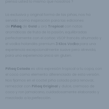
piensa usted lo mismo que nosotros ?
La exclusiva y original forma de las piñas, nos ha
servido como inspiración para las ediciones
de
Piñaq
de
Gold
u oro
Tropical
con notas
aromáticas de fruta de la pasión, equilibradas
perfectamente con el coñac VSOP francés ahumado y
el vodka holandés premium
3 Kilos Vodka
para una
experiencia excepcionalmente suave pero atrevida,
para una experiencia única sin gluten.
Piñaq Colada
es otra expresión tropical a tu copa, con
el coco como elemento diferenciado de esta versión.
Nos fijamos en el coctel piña colada para renovar,
remezclar con
Piñaq Original
y dulce, cremoso de
coco y ron jamaicano, cuidadosamente elaborado y
mezclado a la perfección.