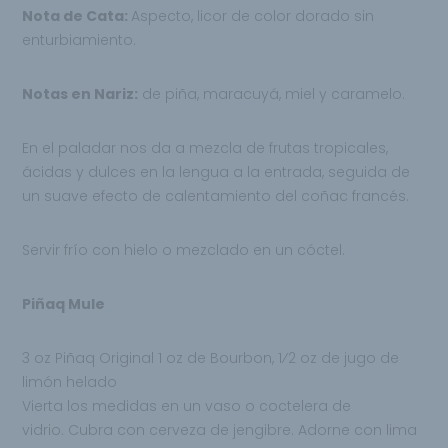
Nota de Cata:
Aspecto, licor de color dorado sin
enturbiamiento.
Notas en Nariz:
de piña, maracuyá, miel y caramelo.
En el paladar nos da a mezcla de frutas
tropicales,
ácidas y dulces en la lengua a la
entrada, seguida de
un suave efecto de calentamiento del coñac francés.
Servir frío con hielo o mezclado en un cóctel.
Piñaq Mule
3 oz Piñaq Original 1 oz de Bourbon, 1⁄2 oz de jugo de
limón helado
Vierta los medidas en un vaso o coctelera de
vidrio.
Cubra con cerveza de jengibre. Adorne con lima