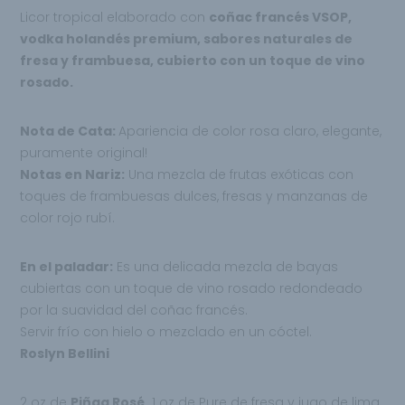
Licor tropical elaborado con
coñac francés
VSOP,
vodka holandés premium, sabores naturales de
fresa y frambuesa, cubierto con un toque de vino
rosado.
Nota de Cata:
Apariencia de color rosa claro, elegante,
puramente original!
Notas en Nariz:
Una mezcla de frutas exóticas con
toques de frambuesas dulces, fresas y
manzanas de
color rojo rubí.
En el paladar:
Es una delicada mezcla de bayas
cubiertas con un toque de vino rosado
redondeado
por la suavidad del coñac francés.
Servir frío con hielo o mezclado en un cóctel.
Roslyn Bellini
2 oz de
Piñaq Rosé,
1 oz de Pure de fresa y jugo de lima,