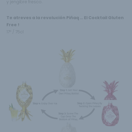
y jengibre fresco.
Te atreves a la revolución Piñaq … El Cocktail Gluten
Free !
17º / 75cl