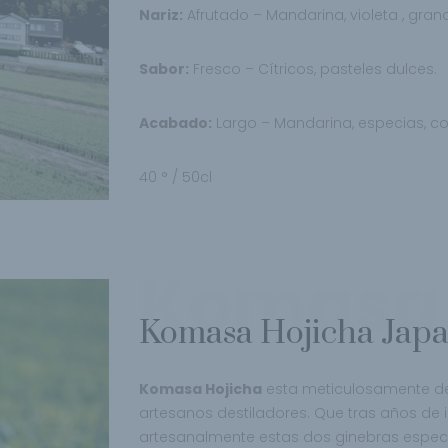
Nariz:
Afrutado – Mandarina, violeta , gran
Sabor:
Fresco – Cítricos, pasteles dulces.
Acabado:
Largo – Mandarina, especias, cor
40 ° / 50cl
Komasa
Komasa Hojicha Japa
Komasa Hojicha
esta meticulosamente de
artesanos destiladores. Que tras años de i
artesanalmente estas dos ginebras espect