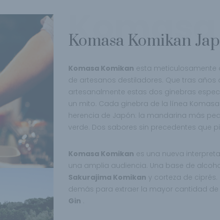
Komasa
Komasa Komikan Japa
Komasa Komikan
esta meticulosamente d
de artesanos destiladores. Que tras años d
artesanalmente estas dos ginebras espect
un mito. Cada ginebra de la línea Komasa 
herencia de Japón: la mandarina más peq
verde. Dos sabores sin precedentes que pi
Komasa Komikan
es una nueva interpret
una amplia audiencia. Una base de alco
Sakurajima Komikan
y corteza de ciprés.
demás para extraer la mayor cantidad d
Gin
.