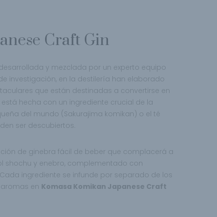
nese Craft Gin
esarrollada y mezclada por un experto equipo
e investigación, en la destilería han elaborado
aculares que están destinadas a convertirse en
está hecha con un ingrediente crucial de la
ueña del mundo (Sakurajima komikan) o el té
den ser descubiertos.
ación de ginebra fácil de beber que complacerá a
hol shochu y enebro, complementado con
 Cada ingrediente se infunde por separado de los
e aromas en
Komasa Komikan Japanese Craft