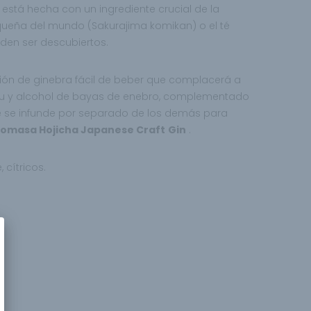
está hecha con un ingrediente crucial de la
ueña del mundo (Sakurajima komikan) o el té
den ser descubiertos.
ión de ginebra fácil de beber que complacerá a
hu y alcohol de bayas de enebro, complementado
te se infunde por separado de los demás para
omasa Hojicha Japanese Craft
Gin
.
cítricos.