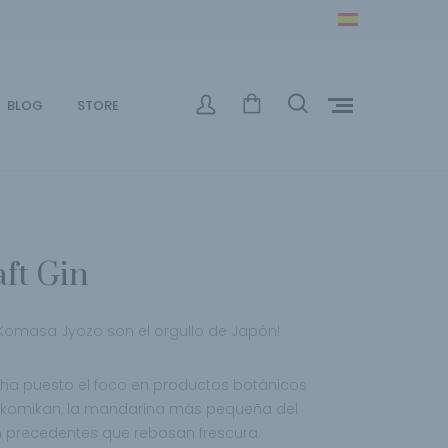
BLOG
STORE
ft Gin
a Komasa Jyozo son el orgullo de Japón!
ha puesto el foco en productos botánicos
a komikan, la mandarina más pequeña del
n precedentes que rebosan frescura.