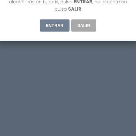
alcohólicas en tu país, pulsa
ENTRAR
, de lo contrario
pulsa
SALIR
ENTRAR
SALIR