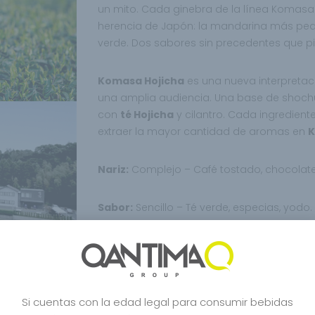
un mito. Cada ginebra de la línea Komasa 
herencia de Japón: la mandarina más peq
verde. Dos sabores sin precedentes que pi
Komasa Hojicha
es una nueva interpretac
una amplia audiencia. Una base de shoc
con
té Hojicha
y cilantro. Cada ingredien
extraer la mayor cantidad de aromas en
K
Nariz:
Complejo – Café tostado, chocolate, 
Sabor:
Sencillo – Té verde, especias, yodo.
Acabado:
Largo – violeta, yodo, especias.
40 ° / 50cl
Si cuentas con la edad legal para consumir bebidas