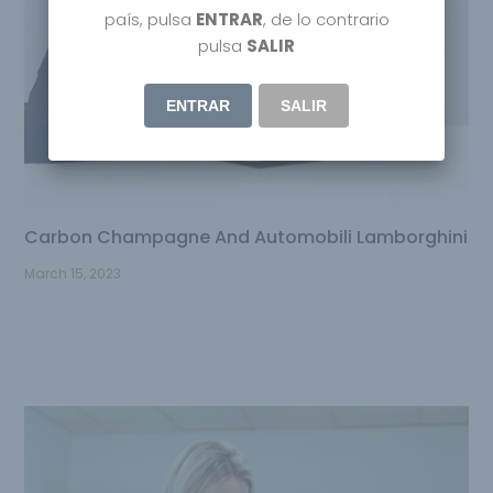
país, pulsa
ENTRAR
, de lo contrario
pulsa
SALIR
ENTRAR
SALIR
Carbon Champagne And Automobili Lamborghini
March 15, 2023