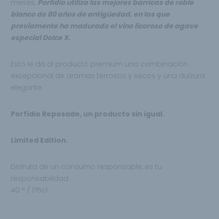
meses,
Porfidio utiliza las mejores barricas de roble
blanco de 80 años de
antigüedad, en las que
previamente ha madurado el vino licoroso de agave
especial Dolce X.
Esto le da al producto premium una combinación
excepcional de aromas terrosos y secos y una dulzura
elegante.
Porfidio Reposado, un producto sin igual.
Limited Edition.
Disfruta de un consumo responsable, es tu
responsabilidad.
40 ° / 175cl