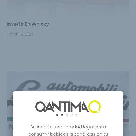
Invertir En Whisky
March 19, 2023
Si cuentas con la edad legal para
consumir bebidas alcohólicas en tu