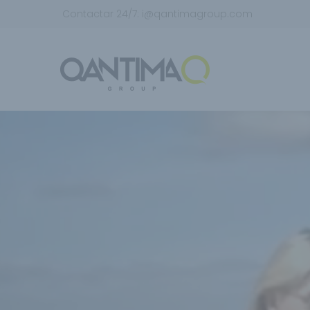
Contactar 24/7:
i@qantimagroup.com