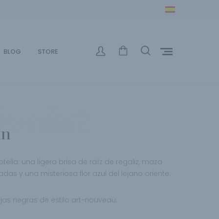
BLOG
STORE
ionist
in
ella: una ligera brisa de raíz de regaliz, maza
adas y una misteriosa flor azul del lejano
oriente.
ijas
negras de estilo art-nouveau.