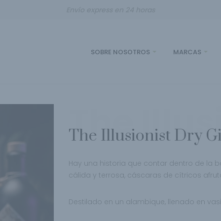
Envío express en 24 horas
SOBRE NOSOTROS
MARCAS
The Illus
The Illusionist Dry G
Hay una historia que contar dentro de la bot
cálida y terrosa, cáscaras de cítricos
afrut
Destilado en un alambique, llenado en vas