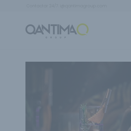
Contactar 24/7:
i@qantimagroup.com