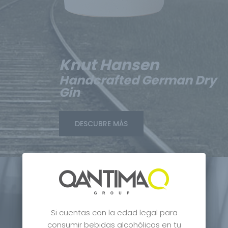
Knut Hansen
Handcrafted German Dry
Gin
DESCUBRE MÁS
Si cuentas con la edad legal para
consumir bebidas alcohólicas en tu