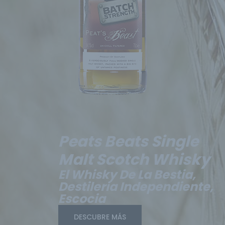
Peats Beats Single
Malt Scotch Whisky
El Whisky De La Bestia,
Destileria Independiente,
Escocia
DESCUBRE MÁS