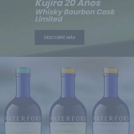
Kujira 20 Años
Whisky Bourbon Cask
Limited
DESCUBRE MÁS