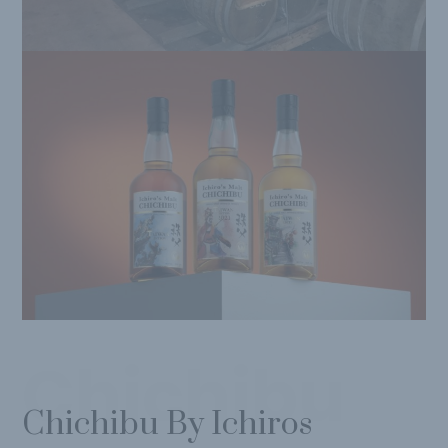
Chichibu
Chichibu By Ichiros