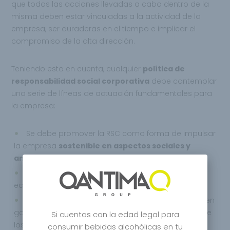
que todas las acciones llevadas a cabo dentro de la
misma deben estar vinculadas a la actividad de la
empresa, ser duraderas en el tiempo e implicar el
compromiso de la alta dirección.
Teniendo esto en cuenta, cualquier
política de
responsabilidad social corporativa
debe contemplar
una serie de líneas de actuación fundamentales para
la empresa:
Se debe promover la RSC como forma de impulsar
la empresa
sostenible en aspectos sociales y
ambientales.
La RSC debe formar parte de la formación,
educación e investigación.
Implementar medidas de transparencia y de buen
gobierno corporativo para aumentar la confianza de
Si cuentas con la edad legal para
los grupos de interés.
consumir bebidas alcohólicas en tu