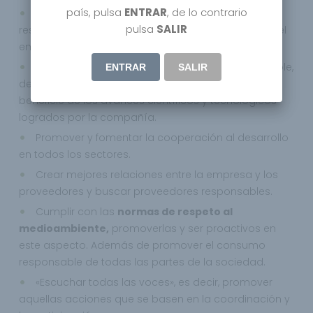
país, pulsa
ENTRAR
, de lo contrario
Qantima Group llevara a cabo una gestión
pulsa
SALIR
responsable de sus recursos humanos y fomentar el
empleo.
Invertir en I+D+i de forma socialmente responsable,
ENTRAR
SALIR
de manera que la sociedad en su conjunto se
beneficie de los avances científicos y tecnológicos
logrados por la compañía.
Promover y fomentar la cooperación al desarrollo
en todos los sectores.
Crear mejores relaciones entre la empresa y los
proveedores y buscar proveedores responsables.
Cumplir con las
normas de respeto al
medioambiente,
promoverlas y ser proactivos en
este aspecto. Además de promover el consumo
responsable de todas las partes de la sociedad.
«Escuchar todas las voces», es decir, promover
aquellas acciones que se basen en la coordinación y