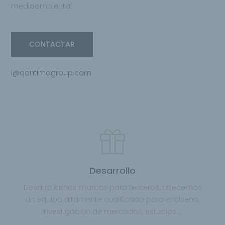
medioambiental.
CONTACTAR
i@qantimagroup.com
Desarrollo
Desarrollamos marcas para terceros, ofrecemos
un equipo altamente cualificado para el diseño,
investigación de mercados, estudios ...