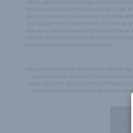
“Lamborghini es una marca que evoca la artesanía
tecnología del futuro en todo lo que hace”, dijo el
ejecutivo de Automobili Lamborghini, Stephan Wi
Champagne evoca celebraciones similares de un e
exclusivo y aspiracional, y nuestra asociación es u
enfoque de ambas marcas para utilizar habilidade
con ideas y tecnologías de vanguardia”.
Alexandre Mea, CEO de Champagne CARBON, dijo: 
en la producción de nuestro champán, a través 
cada sabor. Más allá del dominio de nuestros ca
Lamborghini: nuestra casa Champagne represe