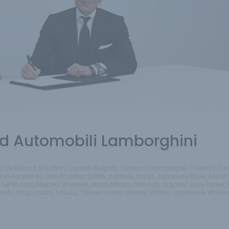
 Automobili Lamborghini
c De Blancs
,
Bourbon
,
Carbon Bugatti
,
Carbon Champagne
,
Celebrity
,
Cra
Estilo japones
,
Handcrafted Spirits
,
Hobbies
,
Honjo
,
Japanese Style
,
Japon 
y Del Mundo
,
Mejores Whiskies
,
Milan
,
Milano
,
Noticias
,
Organic wine
,
Parker
,
irits
,
Shop
,
sushi
,
Tasuku
,
Tasuku Honjo
,
Whisky
,
Whisky Japanese
,
Whisk