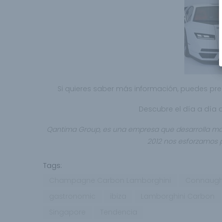
Si quieres saber más información, puedes pr
Descubre el día a día
Qantima Group, es una empresa que desarrolla ma
2012 nos esforzamos p
Tags:
Champagne Carbon Lamborghini
Connaugh
gastronomic
ibiza
Lamborghini Carbon
Singapore
Tendencia