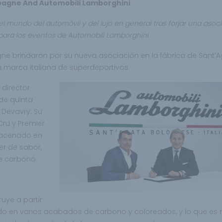
gne And Automobili Lamborghini
el mundo del automóvil y del lujo en general tras forjar una asoc
 para los eventos de Automobili Lamborghini.
 brindaron por su nueva asociación en la fábrica de Sant’
 marca italiana de superdeportivos.
director
de quinta
 Devavry. Su
ru y Premier
macenado en
er de sabor,
e carbono.
uye a partir
do en varios acabados de carbono y coloreados, y lo que es