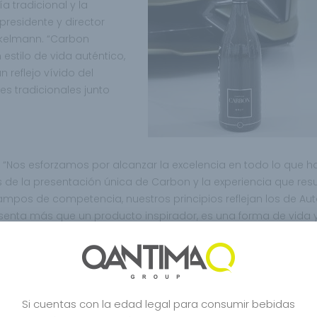
 tradicional y la
 presidente y director
nkelmann. “Carbon
stilo de vida auténtico,
n reflejo vívido del
s tradicionales junto
“Nos esforzamos por alcanzar la excelencia en todo lo que 
de la presentación única de Carbon y la experiencia que resu
mpos de competencia, nuestros principios reflejan los de Aut
nta más que un producto inspirador, es una forma de vida 
filosofía”.
Si cuentas con la edad legal para consumir bebidas