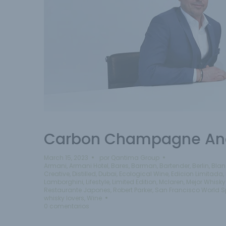
Carbon Champagne And
March 15, 2023
por
Qantima Group
Armani
,
Armani Hotel
,
Bares
,
Barman
,
Bartender
,
Berlin
,
Blan
Creative
,
Distilled
,
Dubai
,
Ecological Wine
,
Edicion Limitada
,
Lamborghini
,
Lifestyle
,
Limited Edition
,
Mclaren
,
Mejor Whisk
Restaurante Japones
,
Robert Parker
,
San Francisco World Sp
whisky lovers
,
Wine
0 comentarios