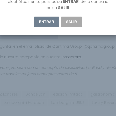
alcohólicas en tu país, pulsa
ENTRAR
, de lo contrario
pulsa
SALIR
ENTRAR
SALIR
eguntar en el email oficial de Qantima Group i@qantimagrou
 de nuestra compañía en nuestro
instagram.
rcas premium con un concepto de exclusividad, calidad y diseñ
or traer los mejores conceptos cerca de tí.
t Londres
Dandelyan
edición limitada
gastronomia
Lamborghini Huracan
Lamborghini URUS
Luxury Bever