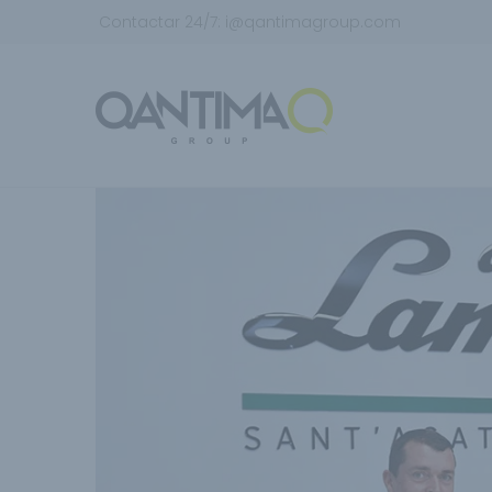
Contactar 24/7:
i@qantimagroup.com