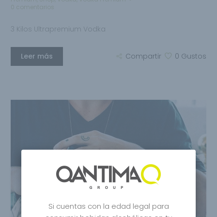
0 comentarios
3 Kilos Ultrapremium Vodka
Leer más
Compartir
0
Gustos
Si cuentas con la edad legal para