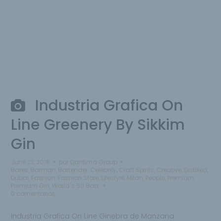
Industria Grafica On
Line Greenery By Sikkim
Gin
June 22, 2018
por
Qantima Group
Bares
,
Barman
,
Bartender
,
Celebrity
,
Craft Spirits
,
Creative
,
Distilled
,
Dubai
,
Fashion
,
Fashion Store
,
Lifestyle
,
Milan
,
People
,
Premium
,
Premium Gin
,
World´s 50 Bars
0 comentarios
Industria Grafica On Line Ginebra de Manzana