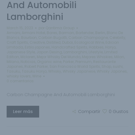
And Automobili
Lamborghini
March 15, 2023
por
Qantima Group
Armani
,
Armani Hotel
,
Bares
,
Barman
,
Bartender
,
Berlin
,
Blanc De
Blancs
,
Bourbon
,
Carbon Bugatti
,
Carbon Champagne
,
Celebrity
,
Craft Spirits
,
Creative
,
Distilled
,
Dubai
,
Ecological Wine
,
Edicion
Limitada
,
Estilo japones
,
Handcrafted Spirits
,
Hobbies
,
Honjo
,
Japanese Style
,
Japon Desing
,
Lamborghini
,
Lifestyle
,
Limited
Edition
,
Mclaren
,
Mejor Whisky Del Mundo
,
Mejores Whiskies
,
Milan
,
Milano
,
Noticias
,
Organic wine
,
Parker
,
Premium
,
Restaurante
Japones
,
Robert Parker
,
San Francisco World Spirits
,
Shop
,
sushi
,
Tasuku
,
Tasuku Honjo
,
Whisky
,
Whisky Japanese
,
Whisky Japones
,
whisky lovers
,
Wine
0 comentarios
Carbon Champagne And Automobili Lamborghini
Leer más
Compartir
0
Gustos