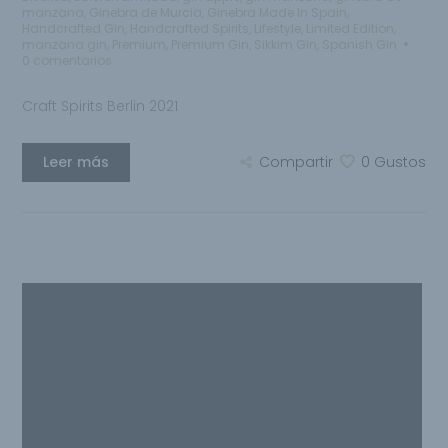
manzana
,
Ginebra de Murcia
,
Ginebra Made In Spain
,
Handcrafted Gin
,
Handcrafted Spirits
,
Lifestyle
,
Limited Edition
,
manzana gin
,
Premium
,
Premium Gin
,
Sikkim Gin
,
Spanish Gin
0 comentarios
Craft Spirits Berlin 2021
Leer más
Compartir
0
Gustos