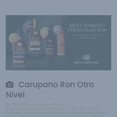
Carupano Ron Otro
Nivel
March 6, 2022
por
Qantima Group
Bares
,
Barman
,
Bartender
,
Berlin
,
Blanc De Blancs
,
Bourbon
,
Celebrity
,
Craft Spirits
,
Creative
,
Distilled
,
Dubai
,
Ecological Wine
,
Edicion Limitada
,
Estilo japones
,
Handcrafted Spirits
,
Hobbies
,