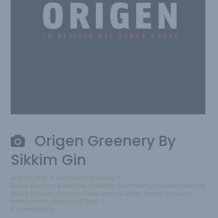
Origen Greenery By
Sikkim Gin
July 20, 2018
por
Qantima Group
Bares
,
Barman
,
Bartender
,
Celebrity
,
Craft Spirits
,
Creative
,
Distilled
,
Dubai
,
Fashion
,
Fashion Store
,
Lifestyle
,
Milan
,
People
,
Premium
,
Premium Gin
,
World´s 50 Bars
0 comentarios