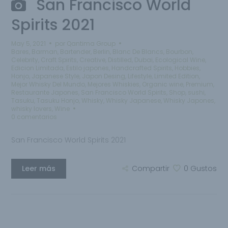
San Francisco World
Spirits 2021
May 5, 2021
por
Qantima Group
Bares
,
Barman
,
Bartender
,
Berlin
,
Blanc De Blancs
,
Bourbon
,
Celebrity
,
Craft Spirits
,
Creative
,
Distilled
,
Dubai
,
Ecological Wine
,
Edicion Limitada
,
Estilo japones
,
Handcrafted Spirits
,
Hobbies
,
Honjo
,
Japanese Style
,
Japon Desing
,
Lifestyle
,
Limited Edition
,
Mejor Whisky Del Mundo
,
Mejores Whiskies
,
Organic wine
,
Premium
,
Restaurante Japones
,
San Francisco World Spirits
,
Shop
,
sushi
,
Tasuku
,
Tasuku Honjo
,
Whisky
,
Whisky Japanese
,
Whisky Japones
,
whisky lovers
,
Wine
0 comentarios
San Francisco World Spirits 2021
Leer más
Compartir
0
Gustos