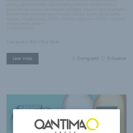
Honjo
,
Japanese Style
,
Japon Desing
,
Lifestyle
,
Limited Edition
,
Mejor Whisky Del Mundo
,
Mejores Whiskies
,
Organic wine
,
Premium
,
Restaurante Japones
,
San Francisco World Spirits
,
Shop
,
sushi
,
Tasuku
,
Tasuku Honjo
,
Whisky
,
Whisky Japanese
,
Whisky Japones
,
whisky lovers
,
Wine
0 comentarios
Carupano Ron Otro Nivel
Leer más
Compartir
0
Gustos