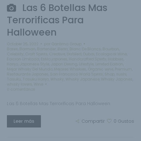
Las 6 Botellas Mas
Terrorificas Para
Halloween
October 25, 2022
por
Qantima Group
Bares
,
Barman
,
Bartender
,
Berlin
,
Blanc De Blancs
,
Bourbon
,
Celebrity
,
Craft Spirits
,
Creative
,
Distilled
,
Dubai
,
Ecological Wine
,
Edicion Limitada
,
Estilo japones
,
Handcrafted Spirits
,
Hobbies
,
Honjo
,
Japanese Style
,
Japon Desing
,
Lifestyle
,
Limited Edition
,
Mejor Whisky Del Mundo
,
Mejores Whiskies
,
Organic wine
,
Premium
,
Restaurante Japones
,
San Francisco World Spirits
,
Shop
,
sushi
,
Tasuku
,
Tasuku Honjo
,
Whisky
,
Whisky Japanese
,
Whisky Japones
,
whisky lovers
,
Wine
0 comentarios
Las 6 Botellas Mas Terrorificas Para Halloween
Leer más
Compartir
0
Gustos