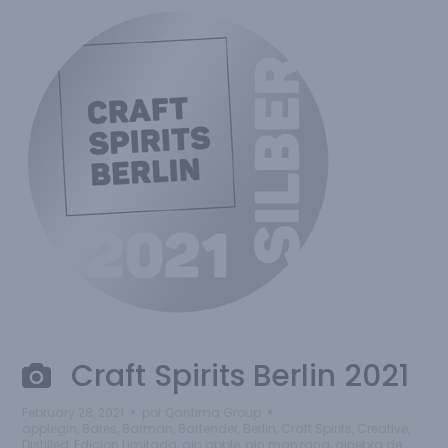
Craft Spirits Berlin 2021
February 28, 2021
por
Qantima Group
applegin
,
Bares
,
Barman
,
Bartender
,
Berlin
,
Craft Spirits
,
Creative
,
Distilled
,
Edicion Limitada
,
gin apple
,
gin manzana
,
ginebra de