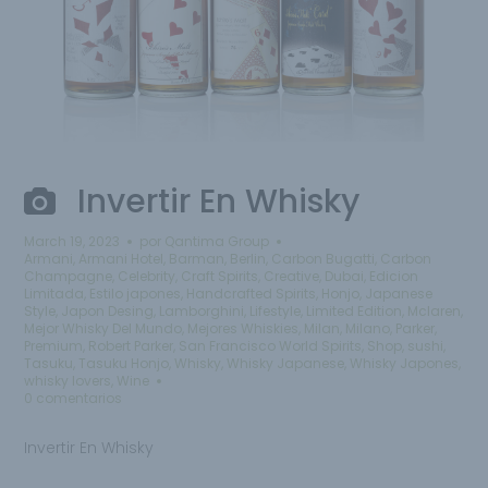
Invertir En Whisky
March 19, 2023
por
Qantima Group
Armani
,
Armani Hotel
,
Barman
,
Berlin
,
Carbon Bugatti
,
Carbon
Champagne
,
Celebrity
,
Craft Spirits
,
Creative
,
Dubai
,
Edicion
Limitada
,
Estilo japones
,
Handcrafted Spirits
,
Honjo
,
Japanese
Style
,
Japon Desing
,
Lamborghini
,
Lifestyle
,
Limited Edition
,
Mclaren
,
Mejor Whisky Del Mundo
,
Mejores Whiskies
,
Milan
,
Milano
,
Parker
,
Premium
,
Robert Parker
,
San Francisco World Spirits
,
Shop
,
sushi
,
Tasuku
,
Tasuku Honjo
,
Whisky
,
Whisky Japanese
,
Whisky Japones
,
whisky lovers
,
Wine
0 comentarios
Invertir En Whisky