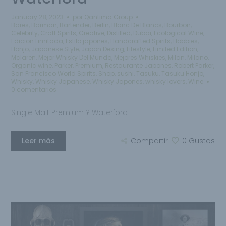
January 28, 2023
por
Qantima Group
Bares
,
Barman
,
Bartender
,
Berlin
,
Blanc De Blancs
,
Bourbon
,
Celebrity
,
Craft Spirits
,
Creative
,
Distilled
,
Dubai
,
Ecological Wine
,
Edicion Limitada
,
Estilo japones
,
Handcrafted Spirits
,
Hobbies
,
Honjo
,
Japanese Style
,
Japon Desing
,
Lifestyle
,
Limited Edition
,
Mclaren
,
Mejor Whisky Del Mundo
,
Mejores Whiskies
,
Milan
,
Milano
,
Organic wine
,
Parker
,
Premium
,
Restaurante Japones
,
Robert Parker
,
San Francisco World Spirits
,
Shop
,
sushi
,
Tasuku
,
Tasuku Honjo
,
Whisky
,
Whisky Japanese
,
Whisky Japones
,
whisky lovers
,
Wine
0 comentarios
Single Malt Premium ? Waterford
Leer más
Compartir
0
Gustos