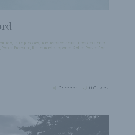
ord
imitada
,
Estilo japones
,
Handcrafted Spirits
,
Hobbies
,
Honjo
,
e
,
Parker
,
Premium
,
Restaurante Japones
,
Robert Parker
,
San
Compartir
0
Gustos