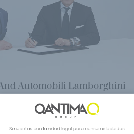
nd Automobili Lamborghini
c De Blancs
,
Bourbon
,
Carbon Bugatti
,
Carbon Champagne
,
Celebrity
,
Cra
o
,
Japanese Style
,
Japon Desing
,
Lamborghini
,
Lifestyle
,
Limited Edition
,
Mcl
e Japones
,
Robert Parker
,
San Francisco World Spirits
,
Shop
,
sushi
,
Tasuku
,
Si cuentas con la edad legal para consumir bebidas