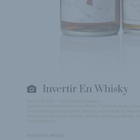
Invertir En Whisky
March 19, 2023
por
Qantima Group
Armani
,
Armani Hotel
,
Barman
,
Berlin
,
Carbon Bugatti
,
Carb
Japon Desing
,
Lamborghini
,
Lifestyle
,
Limited Edition
,
Mclare
Tasuku
,
Tasuku Honjo
,
Whisky
,
Whisky Japanese
,
Whisky J
0 comentarios
Invertir En Whisky