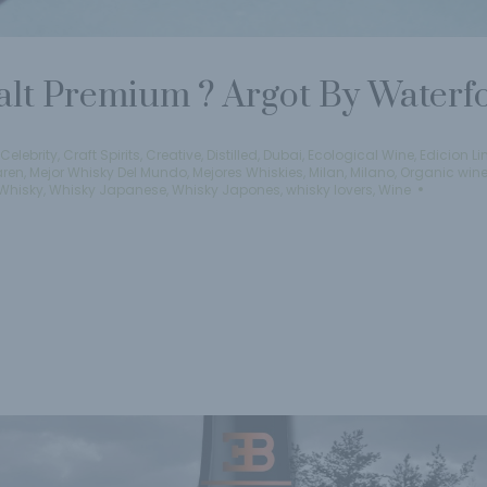
alt Premium ? Argot By Waterf
Celebrity
,
Craft Spirits
,
Creative
,
Distilled
,
Dubai
,
Ecological Wine
,
Edicion L
aren
,
Mejor Whisky Del Mundo
,
Mejores Whiskies
,
Milan
,
Milano
,
Organic win
Whisky
,
Whisky Japanese
,
Whisky Japones
,
whisky lovers
,
Wine