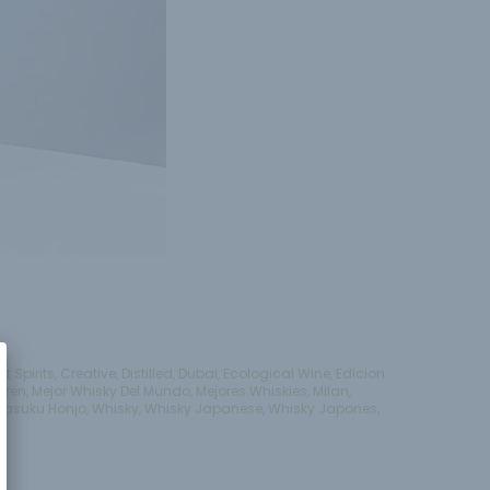
ft Spirits
,
Creative
,
Distilled
,
Dubai
,
Ecological Wine
,
Edicion
aren
,
Mejor Whisky Del Mundo
,
Mejores Whiskies
,
Milan
,
Tasuku Honjo
,
Whisky
,
Whisky Japanese
,
Whisky Japones
,