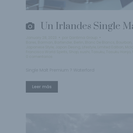
Un Irlandes Single M
January 28, 2023
por
Qantima Group
Bares
,
Barman
,
Bartender
,
Berlin
,
Blanc De Blancs
,
Bourbon
,
Japanese Style
,
Japon Desing
,
Lifestyle
,
Limited Edition
,
Mcl
Francisco World Spirits
,
Shop
,
sushi
,
Tasuku
,
Tasuku Honjo
,
0 comentarios
Single Malt Premium ? Waterford
Leer más