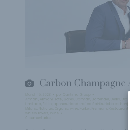
Carbon Champagne A
March 15, 2023
por
Qantima Group
Armani
,
Armani Hotel
,
Bares
,
Barman
,
Bartender
,
Berlin
,
Blan
Limitada
,
Estilo japones
,
Handcrafted Spirits
,
Hobbies
,
Honj
Milano
,
Noticias
,
Organic wine
,
Parker
,
Premium
,
Restaurant
whisky lovers
,
Wine
0 comentarios