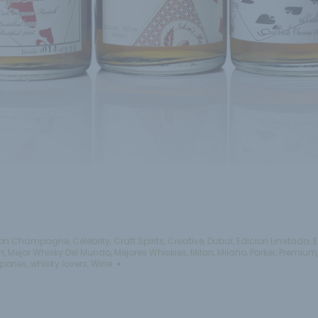
on Champagne
,
Celebrity
,
Craft Spirits
,
Creative
,
Dubai
,
Edicion Limitada
,
E
n
,
Mejor Whisky Del Mundo
,
Mejores Whiskies
,
Milan
,
Milano
,
Parker
,
Premium
apones
,
whisky lovers
,
Wine