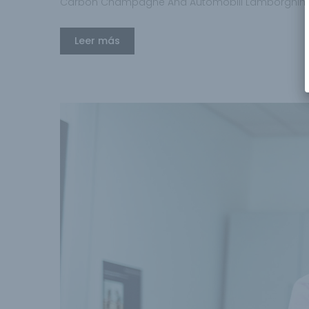
Carbon Champagne And Automobili Lamborghini
Leer más