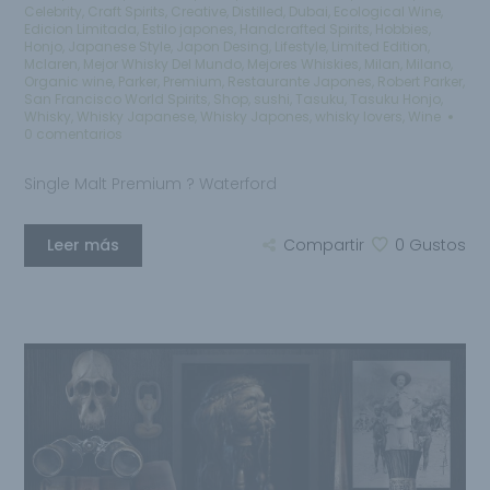
Celebrity
,
Craft Spirits
,
Creative
,
Distilled
,
Dubai
,
Ecological Wine
,
Edicion Limitada
,
Estilo japones
,
Handcrafted Spirits
,
Hobbies
,
Honjo
,
Japanese Style
,
Japon Desing
,
Lifestyle
,
Limited Edition
,
Mclaren
,
Mejor Whisky Del Mundo
,
Mejores Whiskies
,
Milan
,
Milano
,
Organic wine
,
Parker
,
Premium
,
Restaurante Japones
,
Robert Parker
,
San Francisco World Spirits
,
Shop
,
sushi
,
Tasuku
,
Tasuku Honjo
,
Whisky
,
Whisky Japanese
,
Whisky Japones
,
whisky lovers
,
Wine
0 comentarios
Single Malt Premium ? Waterford
Leer más
Compartir
0
Gustos