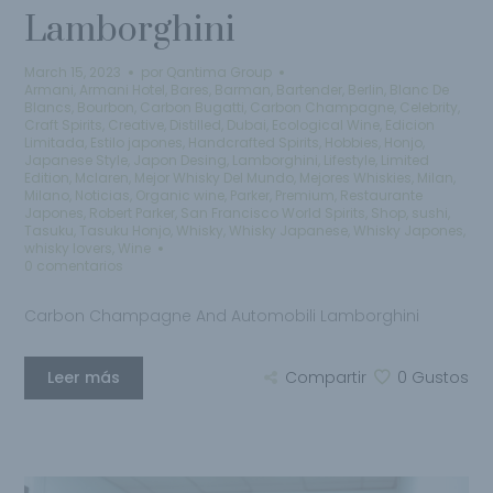
Lamborghini
March 15, 2023
por
Qantima Group
Armani
,
Armani Hotel
,
Bares
,
Barman
,
Bartender
,
Berlin
,
Blanc De
Blancs
,
Bourbon
,
Carbon Bugatti
,
Carbon Champagne
,
Celebrity
,
Craft Spirits
,
Creative
,
Distilled
,
Dubai
,
Ecological Wine
,
Edicion
Limitada
,
Estilo japones
,
Handcrafted Spirits
,
Hobbies
,
Honjo
,
Japanese Style
,
Japon Desing
,
Lamborghini
,
Lifestyle
,
Limited
Edition
,
Mclaren
,
Mejor Whisky Del Mundo
,
Mejores Whiskies
,
Milan
,
Milano
,
Noticias
,
Organic wine
,
Parker
,
Premium
,
Restaurante
Japones
,
Robert Parker
,
San Francisco World Spirits
,
Shop
,
sushi
,
Tasuku
,
Tasuku Honjo
,
Whisky
,
Whisky Japanese
,
Whisky Japones
,
whisky lovers
,
Wine
0 comentarios
Carbon Champagne And Automobili Lamborghini
Leer más
Compartir
0
Gustos