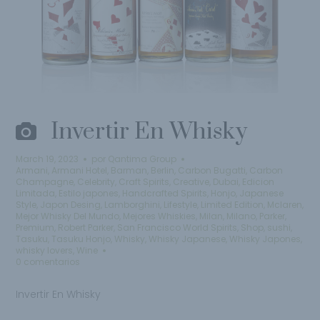
Invertir En Whisky
March 19, 2023
por
Qantima Group
Armani
,
Armani Hotel
,
Barman
,
Berlin
,
Carbon Bugatti
,
Carbon
Champagne
,
Celebrity
,
Craft Spirits
,
Creative
,
Dubai
,
Edicion
Limitada
,
Estilo japones
,
Handcrafted Spirits
,
Honjo
,
Japanese
Style
,
Japon Desing
,
Lamborghini
,
Lifestyle
,
Limited Edition
,
Mclaren
,
Mejor Whisky Del Mundo
,
Mejores Whiskies
,
Milan
,
Milano
,
Parker
,
Premium
,
Robert Parker
,
San Francisco World Spirits
,
Shop
,
sushi
,
Tasuku
,
Tasuku Honjo
,
Whisky
,
Whisky Japanese
,
Whisky Japones
,
whisky lovers
,
Wine
0 comentarios
Invertir En Whisky