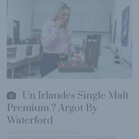
Un Irlandes Single Malt
Premium ? Argot By
Waterford
January 28, 2023
por
Qantima Group
Bares
,
Barman
,
Bartender
,
Berlin
,
Blanc De Blancs
,
Bourbon
,