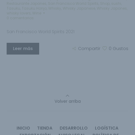
Restaurante Japones
,
San Francisco World Spirits
,
Shop
,
sushi
,
Tasuku
,
Tasuku Honjo
,
Whisky
,
Whisky Japanese
,
Whisky Japones
,
whisky lovers
,
Wine
0 comentarios
San Francisco World Spirits 2021
Leer más
Compartir
0
Gustos
Volver arriba
INICIO
TIENDA
DESARROLLO
LOGÍSTICA