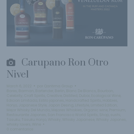
Carupano Ron Otro
Nivel
March 6, 2022
por
Qantima Group
Bares
,
Barman
,
Bartender
,
Berlin
,
Blanc De Blancs
,
Bourbon
,
Celebrity
,
Craft Spirits
,
Creative
,
Distilled
,
Dubai
,
Ecological Wine
,
Edicion Limitada
,
Estilo japones
,
Handcrafted Spirits
,
Hobbies
,
Honjo
,
Japanese Style
,
Japon Desing
,
Lifestyle
,
Limited Edition
,
Mejor Whisky Del Mundo
,
Mejores Whiskies
,
Organic wine
,
Premium
,
Restaurante Japones
,
San Francisco World Spirits
,
Shop
,
sushi
,
Tasuku
,
Tasuku Honjo
,
Whisky
,
Whisky Japanese
,
Whisky Japones
,
whisky lovers
,
Wine
0 comentarios