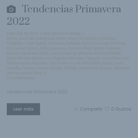
Tendencias Primavera
2022
February 16, 2022
por
Qantima Group
Bares
,
Barman
,
Bartender
,
Berlin
,
Blanc De Blancs
,
Bourbon
,
Celebrity
,
Craft Spirits
,
Creative
,
Distilled
,
Dubai
,
Ecological Wine
,
Edicion Limitada
,
Estilo japones
,
Handcrafted Spirits
,
Hobbies
,
Honjo
,
Japanese Style
,
Japon Desing
,
Lifestyle
,
Limited Edition
,
Mejor Whisky Del Mundo
,
Mejores Whiskies
,
Organic wine
,
Premium
,
Restaurante Japones
,
San Francisco World Spirits
,
Shop
,
sushi
,
Tasuku
,
Tasuku Honjo
,
Whisky
,
Whisky Japanese
,
Whisky Japones
,
whisky lovers
,
Wine
0 comentarios
Tendencias Primavera 2022
Leer más
Compartir
0
Gustos