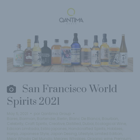
San Francisco World
Spirits 2021
May 5, 2021
por
Qantima Group
Bares
,
Barman
,
Bartender
,
Berlin
,
Blanc De Blancs
,
Bourbon
,
Celebrity
,
Craft Spirits
,
Creative
,
Distilled
,
Dubai
,
Ecological Wine
,
Edicion Limitada
,
Estilo japones
,
Handcrafted Spirits
,
Hobbies
,
Honjo
,
Japanese Style
,
Japon Desing
,
Lifestyle
,
Limited Edition
,
Mejor Whisky Del Mundo
,
Mejores Whiskies
,
Organic wine
,
Premium
,