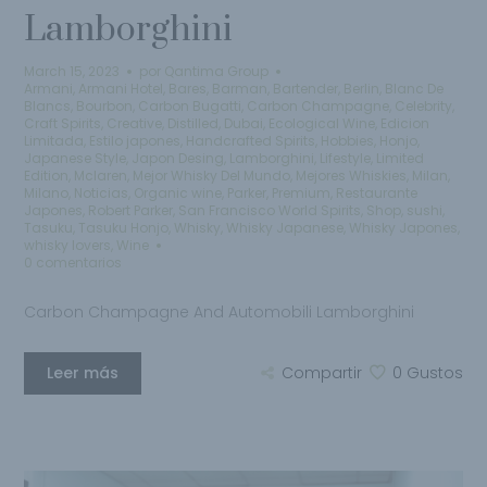
Lamborghini
March 15, 2023
por
Qantima Group
Armani
,
Armani Hotel
,
Bares
,
Barman
,
Bartender
,
Berlin
,
Blanc De
Blancs
,
Bourbon
,
Carbon Bugatti
,
Carbon Champagne
,
Celebrity
,
Craft Spirits
,
Creative
,
Distilled
,
Dubai
,
Ecological Wine
,
Edicion
Limitada
,
Estilo japones
,
Handcrafted Spirits
,
Hobbies
,
Honjo
,
Japanese Style
,
Japon Desing
,
Lamborghini
,
Lifestyle
,
Limited
Edition
,
Mclaren
,
Mejor Whisky Del Mundo
,
Mejores Whiskies
,
Milan
,
Milano
,
Noticias
,
Organic wine
,
Parker
,
Premium
,
Restaurante
Japones
,
Robert Parker
,
San Francisco World Spirits
,
Shop
,
sushi
,
Tasuku
,
Tasuku Honjo
,
Whisky
,
Whisky Japanese
,
Whisky Japones
,
whisky lovers
,
Wine
0 comentarios
Carbon Champagne And Automobili Lamborghini
Leer más
Compartir
0
Gustos