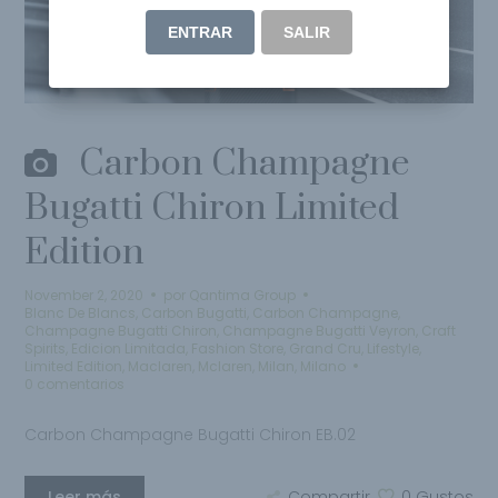
ENTRAR
SALIR
Carbon Champagne
Bugatti Chiron Limited
Edition
November 2, 2020
por
Qantima Group
Blanc De Blancs
,
Carbon Bugatti
,
Carbon Champagne
,
Champagne Bugatti Chiron
,
Champagne Bugatti Veyron
,
Craft
Spirits
,
Edicion Limitada
,
Fashion Store
,
Grand Cru
,
Lifestyle
,
Limited Edition
,
Maclaren
,
Mclaren
,
Milan
,
Milano
0 comentarios
Carbon Champagne Bugatti Chiron EB.02
Leer más
Compartir
0
Gustos