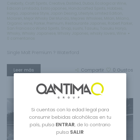
Celebrity
,
Craft Spirits
,
Creative
,
Distilled
,
Dubai
,
Ecological Wine
,
Edicion Limitada
,
Estilo japones
,
Handcrafted Spirits
,
Hobbies
,
Honjo
,
Japanese Style
,
Japon Desing
,
Lifestyle
,
Limited Edition
,
Mclaren
,
Mejor Whisky Del Mundo
,
Mejores Whiskies
,
Milan
,
Milano
,
Organic wine
,
Parker
,
Premium
,
Restaurante Japones
,
Robert Parker
,
San Francisco World Spirits
,
Shop
,
sushi
,
Tasuku
,
Tasuku Honjo
,
Whisky
,
Whisky Japanese
,
Whisky Japones
,
whisky lovers
,
Wine
0 comentarios
Single Malt Premium ? Waterford
Leer más
Compartir
0
Gustos
Si cuentas con la edad legal para
consumir bebidas alcohólicas en tu
país, pulsa
ENTRAR
, de lo contrario
pulsa
SALIR