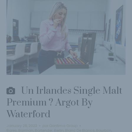
Un Irlandes Single Malt
Premium ? Argot By
Waterford
January 28, 2023
por
Qantima Group
Bares
,
Barman
,
Bartender
,
Berlin
,
Blanc De Blancs
,
Bourbon
,