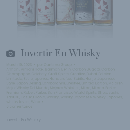
Invertir En Whisky
March 19, 2023
por
Qantima Group
Armani
,
Armani Hotel
,
Barman
,
Berlin
,
Carbon Bugatti
,
Carbon
Champagne
,
Celebrity
,
Craft Spirits
,
Creative
,
Dubai
,
Edicion
Limitada
,
Estilo japones
,
Handcrafted Spirits
,
Honjo
,
Japanese
Style
,
Japon Desing
,
Lamborghini
,
Lifestyle
,
Limited Edition
,
Mclaren
,
Mejor Whisky Del Mundo
,
Mejores Whiskies
,
Milan
,
Milano
,
Parker
,
Premium
,
Robert Parker
,
San Francisco World Spirits
,
Shop
,
sushi
,
Tasuku
,
Tasuku Honjo
,
Whisky
,
Whisky Japanese
,
Whisky Japones
,
whisky lovers
,
Wine
0 comentarios
Invertir En Whisky