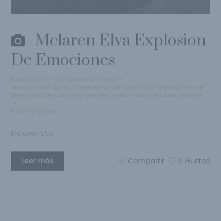
Mclaren Elva Explosion
De Emociones
May 10, 2020
por
Qantima Group
Armani
,
Craft Spirits
,
Creative
,
Edicion Limitada
,
Fashion
,
Fashion
Store
,
Fibra De Carbono
,
Lifestyle
,
Limited Edition
,
Mclaren
,
Milano
0 comentarios
Mclaren Elva
Leer más
Compartir
0
Gustos