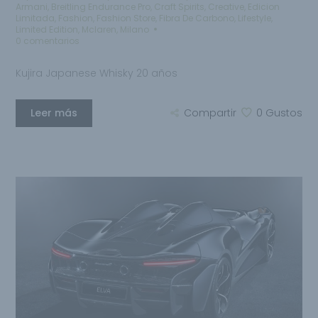
Armani
,
Breitling Endurance Pro
,
Craft Spirits
,
Creative
,
Edicion
Limitada
,
Fashion
,
Fashion Store
,
Fibra De Carbono
,
Lifestyle
,
Limited Edition
,
Mclaren
,
Milano
0 comentarios
Kujira Japanese Whisky 20 años
Leer más
Compartir
0
Gustos