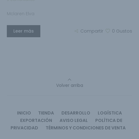
Mclaren Elva
Leer más
Compartir
0
Gustos
Volver arriba
INICIO
TIENDA
DESARROLLO
LOGÍSTICA
EXPORTACIÓN
AVISO LEGAL
POLÍTICA DE
PRIVACIDAD
TÉRMINOS Y CONDICIONES DE VENTA