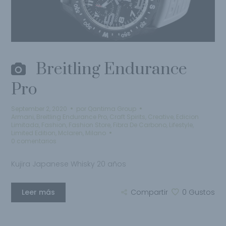
Breitling Endurance
Pro
September 2, 2020
por
Qantima Group
Armani
,
Breitling Endurance Pro
,
Craft Spirits
,
Creative
,
Edicion
Limitada
,
Fashion
,
Fashion Store
,
Fibra De Carbono
,
Lifestyle
,
Limited Edition
,
Mclaren
,
Milano
0 comentarios
Kujira Japanese Whisky 20 años
Leer más
Compartir
0
Gustos