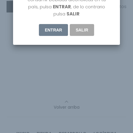
Leer más
país, pulsa
ENTRAR
, de lo contrario
Compartir
0
Gustos
pulsa
SALIR
ENTRAR
SALIR
Volver arriba