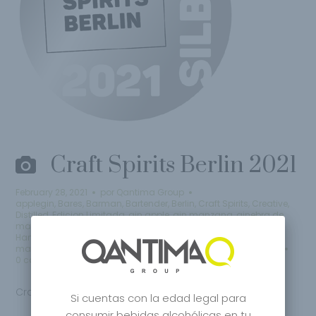
Craft Spirits Berlin 2021
February 28, 2021
por
Qantima Group
applegin
,
Bares
,
Barman
,
Bartender
,
Berlin
,
Craft Spirits
,
Creative
,
Distilled
,
Edicion Limitada
,
gin apple
,
gin manzana
,
ginebra de
manzana
,
Ginebra de Murcia
,
Ginebra Made In Spain
,
Handcrafted Gin
,
Handcrafted Spirits
,
Lifestyle
,
Limited Edition
,
manzana gin
,
Premium
,
Premium Gin
,
Sikkim Gin
,
Spanish Gin
0 comentarios
Craft Spirits Berlin 2021
Si cuentas con la edad legal para
consumir bebidas alcohólicas en tu