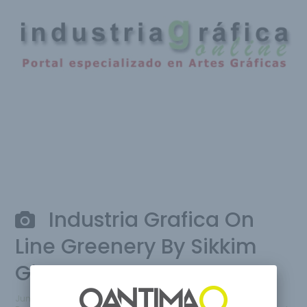
Industria Grafica On
Line Greenery By Sikkim
Gin
June 22, 2018
por
Qantima Group