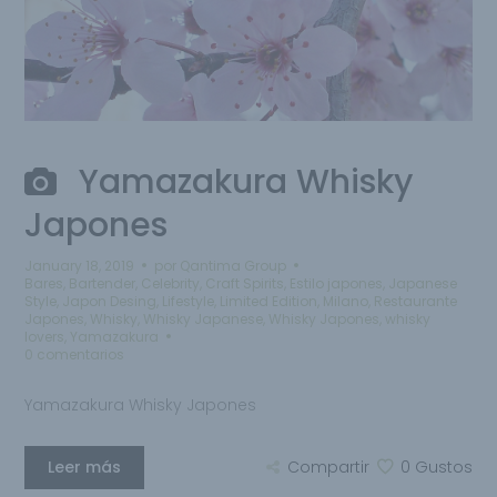
Yamazakura Whisky
Japones
January 18, 2019
por
Qantima Group
Bares
,
Bartender
,
Celebrity
,
Craft Spirits
,
Estilo japones
,
Japanese
Style
,
Japon Desing
,
Lifestyle
,
Limited Edition
,
Milano
,
Restaurante
Japones
,
Whisky
,
Whisky Japanese
,
Whisky Japones
,
whisky
lovers
,
Yamazakura
0 comentarios
Yamazakura Whisky Japones
Leer más
Compartir
0
Gustos