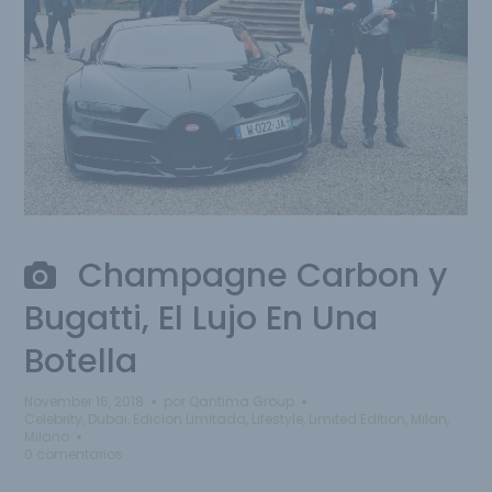
Champagne Carbon y
Bugatti, El Lujo En Una
Botella
November 16, 2018
por
Qantima Group
Celebrity
,
Dubai
,
Edicion Limitada
,
Lifestyle
,
Limited Edition
,
Milan
,
Milano
0 comentarios