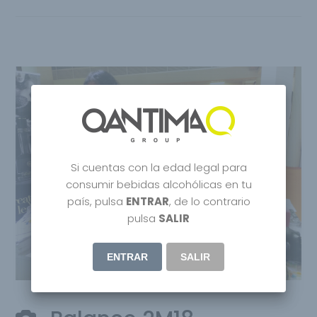
Si cuentas con la edad legal para
consumir bebidas alcohólicas en tu
país, pulsa
ENTRAR
, de lo contrario
pulsa
SALIR
ENTRAR
SALIR