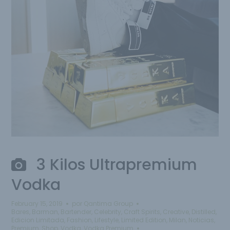
3 Kilos Ultrapremium
Vodka
February 15, 2019
por
Qantima Group
Bares
,
Barman
,
Bartender
,
Celebrity
,
Craft Spirits
,
Creative
,
Distilled
,
Edicion Limitada
,
Fashion
,
Lifestyle
,
Limited Edition
,
Milan
,
Noticias
,
Premium
,
Shop
,
Vodka
,
Vodka Premium