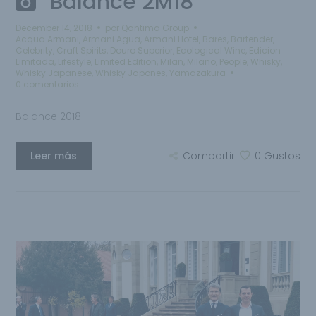
Balance 2M18
December 14, 2018
por
Qantima Group
Acqua Armani
,
Armani Agua
,
Armani Hotel
,
Bares
,
Bartender
,
Celebrity
,
Craft Spirits
,
Douro Superior
,
Ecological Wine
,
Edicion
Limitada
,
Lifestyle
,
Limited Edition
,
Milan
,
Milano
,
People
,
Whisky
,
Whisky Japanese
,
Whisky Japones
,
Yamazakura
0 comentarios
Balance 2018
Leer más
Compartir
0
Gustos