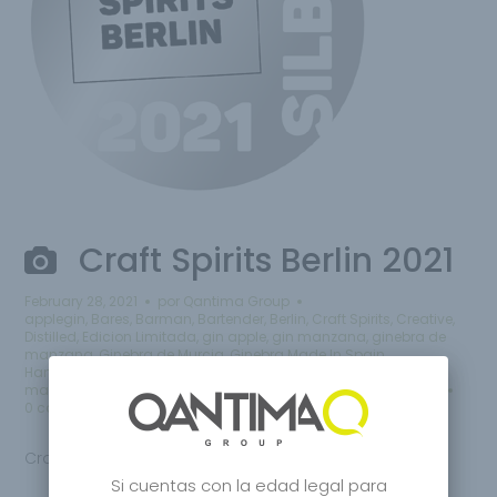
Craft Spirits Berlin 2021
February 28, 2021
por
Qantima Group
applegin
,
Bares
,
Barman
,
Bartender
,
Berlin
,
Craft Spirits
,
Creative
,
Distilled
,
Edicion Limitada
,
gin apple
,
gin manzana
,
ginebra de
manzana
,
Ginebra de Murcia
,
Ginebra Made In Spain
,
Handcrafted Gin
,
Handcrafted Spirits
,
Lifestyle
,
Limited Edition
,
manzana gin
,
Premium
,
Premium Gin
,
Sikkim Gin
,
Spanish Gin
0 comentarios
Craft Spirits Berlin 2021
Si cuentas con la edad legal para