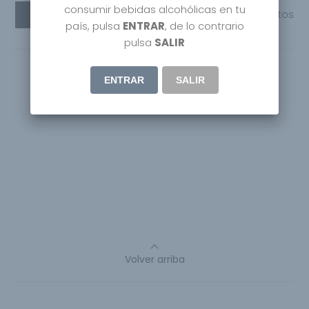
consumir bebidas alcohólicas en tu
Leer más
Compartir
0
Gustos
país, pulsa
ENTRAR
, de lo contrario
pulsa
SALIR
ENTRAR
SALIR
Volver arriba