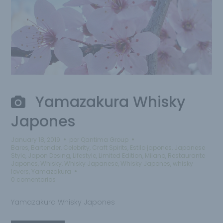
Yamazakura Whisky
Japones
January 18, 2019
por
Qantima Group
Bares
,
Bartender
,
Celebrity
,
Craft Spirits
,
Estilo japones
,
Japanese
Style
,
Japon Desing
,
Lifestyle
,
Limited Edition
,
Milano
,
Restaurante
Japones
,
Whisky
,
Whisky Japanese
,
Whisky Japones
,
whisky
lovers
,
Yamazakura
0 comentarios
Yamazakura Whisky Japones