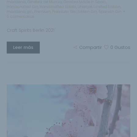
manzana
,
Ginebra de Murcia
,
Ginebra Made In Spain
,
Handcrafted Gin
,
Handcrafted Spirits
,
Lifestyle
,
Limited Edition
,
manzana gin
,
Premium
,
Premium Gin
,
Sikkim Gin
,
Spanish Gin
0 comentarios
Craft Spirits Berlin 2021
Leer más
Compartir
0
Gustos