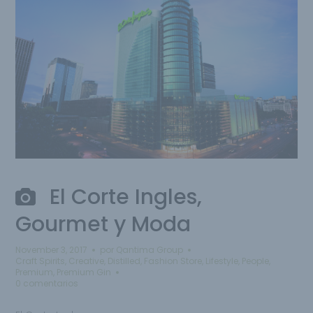
El Corte Ingles,
Gourmet y Moda
November 3, 2017
por
Qantima Group
Craft Spirits
,
Creative
,
Distilled
,
Fashion Store
,
Lifestyle
,
People
,
Premium
,
Premium Gin
0 comentarios