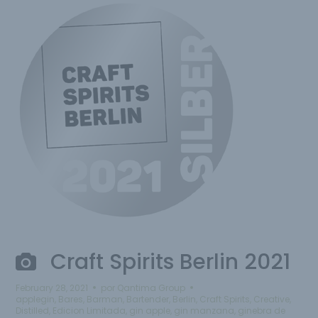
Craft Spirits Berlin 2021
February 28, 2021
por
Qantima Group
applegin
,
Bares
,
Barman
,
Bartender
,
Berlin
,
Craft Spirits
,
Creative
,
Distilled
,
Edicion Limitada
,
gin apple
,
gin manzana
,
ginebra de