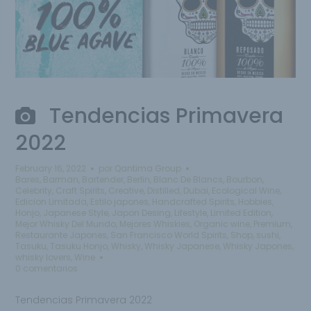
Tendencias Primavera
2022
February 16, 2022
por
Qantima Group
Bares
,
Barman
,
Bartender
,
Berlin
,
Blanc De Blancs
,
Bourbon
,
Celebrity
,
Craft Spirits
,
Creative
,
Distilled
,
Dubai
,
Ecological Wine
,
Edicion Limitada
,
Estilo japones
,
Handcrafted Spirits
,
Hobbies
,
Honjo
,
Japanese Style
,
Japon Desing
,
Lifestyle
,
Limited Edition
,
Mejor Whisky Del Mundo
,
Mejores Whiskies
,
Organic wine
,
Premium
,
Restaurante Japones
,
San Francisco World Spirits
,
Shop
,
sushi
,
Tasuku
,
Tasuku Honjo
,
Whisky
,
Whisky Japanese
,
Whisky Japones
,
whisky lovers
,
Wine
0 comentarios
Tendencias Primavera 2022