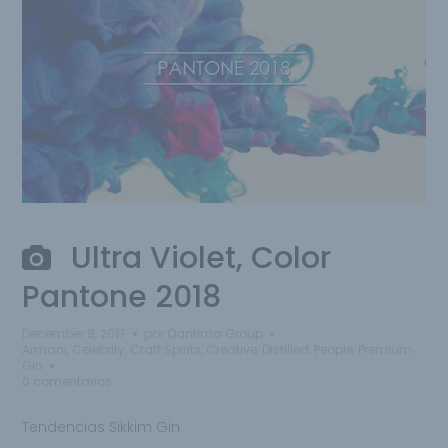
Ultra Violet, Color
Pantone 2018
December 8, 2017
por
Qantima Group
Armani
,
Celebrity
,
Craft Spirits
,
Creative
,
Distilled
,
People
,
Premium
Gin
0 comentarios
Tendencias Sikkim Gin