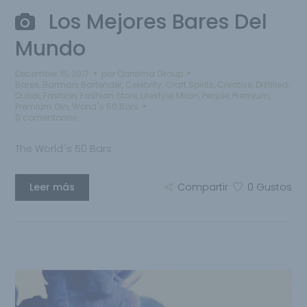
Los Mejores Bares Del
Mundo
December 15, 2017
por
Qantima Group
Bares
,
Barman
,
Bartender
,
Celebrity
,
Craft Spirits
,
Creative
,
Distilled
,
Dubai
,
Fashion
,
Fashion Store
,
Lifestyle
,
Milan
,
People
,
Premium
,
Premium Gin
,
World´s 50 Bars
0 comentarios
The World´s 50 Bars
Leer más
Compartir
0
Gustos