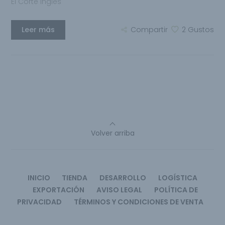
El Corte Ingles
Leer más
Compartir
2
Gustos
Volver arriba
INICIO
TIENDA
DESARROLLO
LOGÍSTICA
EXPORTACIÓN
AVISO LEGAL
POLÍTICA DE
PRIVACIDAD
TÉRMINOS Y CONDICIONES DE VENTA