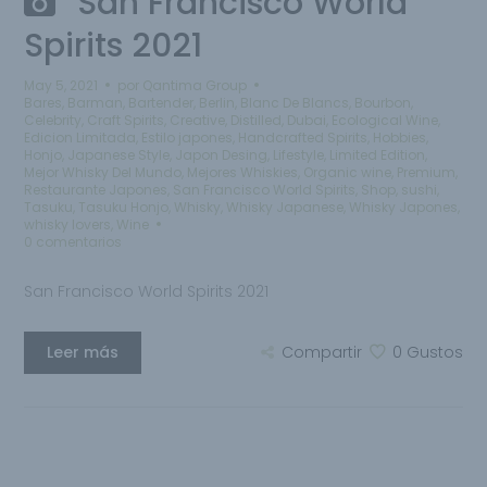
San Francisco World
Spirits 2021
May 5, 2021
por
Qantima Group
Bares
,
Barman
,
Bartender
,
Berlin
,
Blanc De Blancs
,
Bourbon
,
Celebrity
,
Craft Spirits
,
Creative
,
Distilled
,
Dubai
,
Ecological Wine
,
Edicion Limitada
,
Estilo japones
,
Handcrafted Spirits
,
Hobbies
,
Honjo
,
Japanese Style
,
Japon Desing
,
Lifestyle
,
Limited Edition
,
Mejor Whisky Del Mundo
,
Mejores Whiskies
,
Organic wine
,
Premium
,
Restaurante Japones
,
San Francisco World Spirits
,
Shop
,
sushi
,
Tasuku
,
Tasuku Honjo
,
Whisky
,
Whisky Japanese
,
Whisky Japones
,
whisky lovers
,
Wine
0 comentarios
San Francisco World Spirits 2021
Leer más
Compartir
0
Gustos