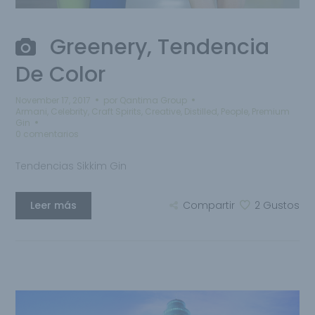
Greenery, Tendencia
De Color
November 17, 2017
por
Qantima Group
Armani
,
Celebrity
,
Craft Spirits
,
Creative
,
Distilled
,
People
,
Premium
Gin
0 comentarios
Tendencias Sikkim Gin
Leer más
Compartir
2
Gustos