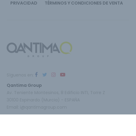
PRIVACIDAD
TÉRMINOS Y CONDICIONES DE VENTA
Síguenos en:
Qantima Group
Av. Teniente Montesinos, 8 Edificio INTI, Torre Z
30100 Espinardo (Murcia) - ESPAÑA
Email:
i@qantimagroup.com