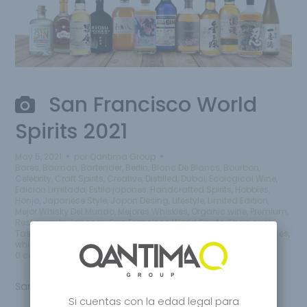
San Francisco World
Spirits 2021
May 5, 2021
por
Qantima Group
Bares
,
Barman
,
Bartender
,
Berlin
,
Blanc De Blancs
,
Bourbon
,
Celebrity
,
Craft Spirits
,
Creative
,
Distilled
,
Dubai
,
Ecological Wine
,
Edicion Limitada
,
Estilo japones
,
Handcrafted Spirits
,
Hobbies
,
Honjo
,
Japanese Style
,
Japon Desing
,
Lifestyle
,
Limited Edition
,
Mejor Whisky Del Mundo
,
Mejores Whiskies
,
Organic wine
,
Premium
,
Restaurante Japones
,
San Francisco World Spirits
,
Shop
,
sushi
,
Tasuku
,
Tasuku Honjo
,
Whisky
,
Whisky Japanese
,
Whisky Japones
,
whisky lovers
,
Wine
0 comentarios
San Francisco World Spirits 2021
Si cuentas con la edad legal para