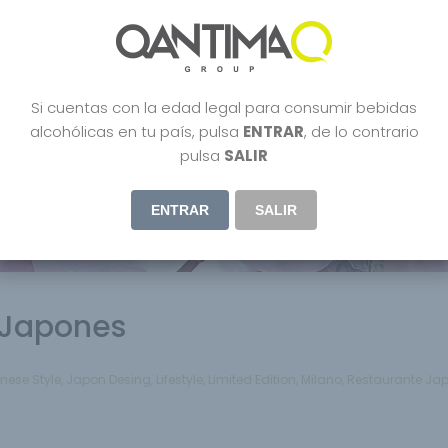
Si cuentas con la edad legal para consumir bebidas
alcohólicas en tu país, pulsa
ENTRAR
, de lo contrario
pulsa
SALIR
ENTRAR
SALIR
 Japones
nese Style
,
Japon Desing
,
Lifestyle
,
Limited Edition
,
Milano
,
Restaurante Ja