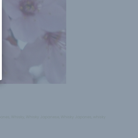
pones
,
Whisky
,
Whisky Japanese
,
Whisky Japones
,
whisky