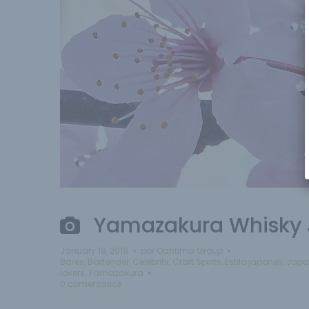
Yamazakura Whisky
January 18, 2019
por
Qantima Group
Bares
,
Bartender
,
Celebrity
,
Craft Spirits
,
Estilo japones
,
Japa
lovers
,
Yamazakura
0 comentarios