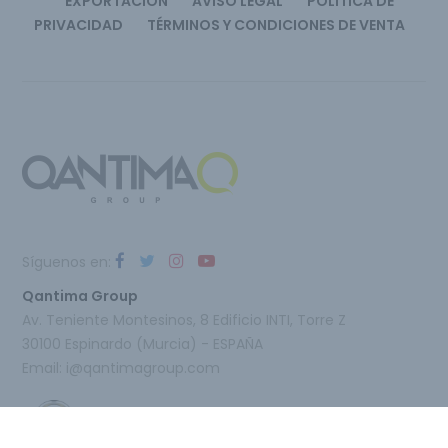
EXPORTACIÓN
AVISO LEGAL
POLÍTICA DE
PRIVACIDAD
TÉRMINOS Y CONDICIONES DE VENTA
Síguenos en:
Qantima Group
Av. Teniente Montesinos, 8 Edificio INTI, Torre Z
30100 Espinardo (Murcia) - ESPAÑA
Email:
i@qantimagroup.com