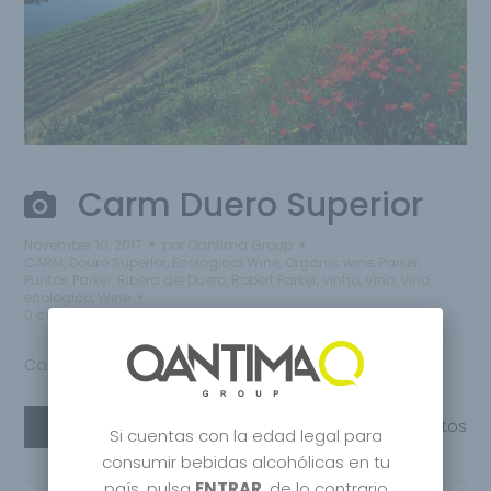
Carm Duero Superior
November 10, 2017
por
Qantima Group
CARM
,
Douro Superior
,
Ecological Wine
,
Organic wine
,
Parker
,
Puntos Parker
,
Ribera del Duero
,
Robert Parker
,
vinho
,
Vino
,
Vino
ecologico
,
Wine
0 comentarios
Carm Douro Superior
Leer más
Compartir
0
Gustos
Si cuentas con la edad legal para
consumir bebidas alcohólicas en tu
país, pulsa
ENTRAR
, de lo contrario