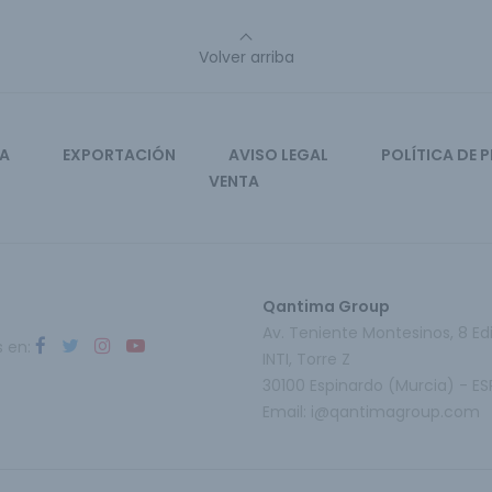
Volver arriba
CA
EXPORTACIÓN
AVISO LEGAL
POLÍTICA DE 
VENTA
Qantima Group
Av. Teniente Montesinos, 8 Edi
s en:
INTI, Torre Z
30100 Espinardo (Murcia) - E
Email:
i@qantimagroup.com