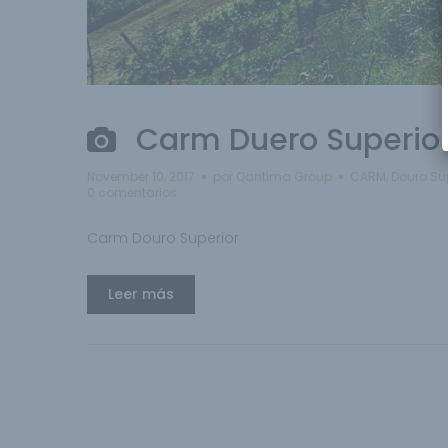
Carm Duero Superio
November 10, 2017
por
Qantima Group
CARM
,
Douro Su
0 comentarios
Carm Douro Superior
Leer más