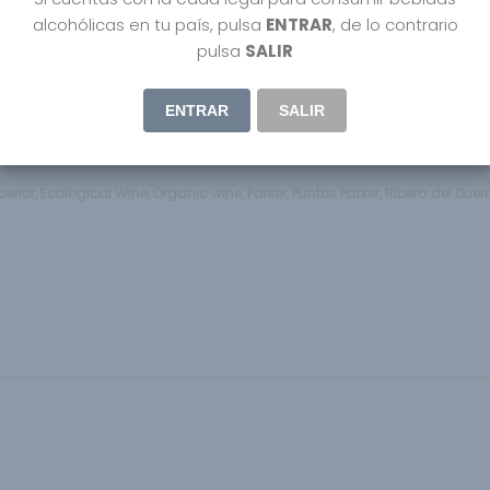
alcohólicas en tu país, pulsa
ENTRAR
, de lo contrario
pulsa
SALIR
ENTRAR
SALIR
r
perior
,
Ecological Wine
,
Organic wine
,
Parker
,
Puntos Parker
,
Ribera del Duer