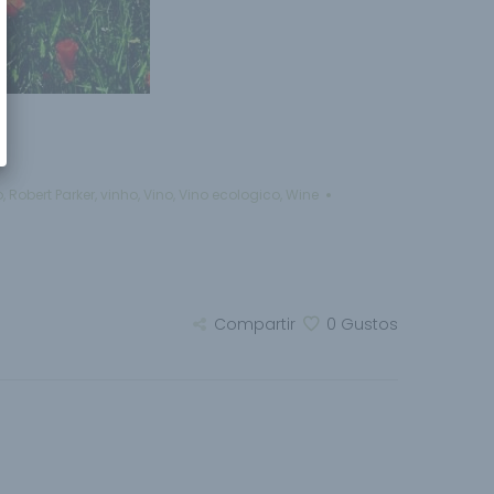
o
,
Robert Parker
,
vinho
,
Vino
,
Vino ecologico
,
Wine
Compartir
0
Gustos