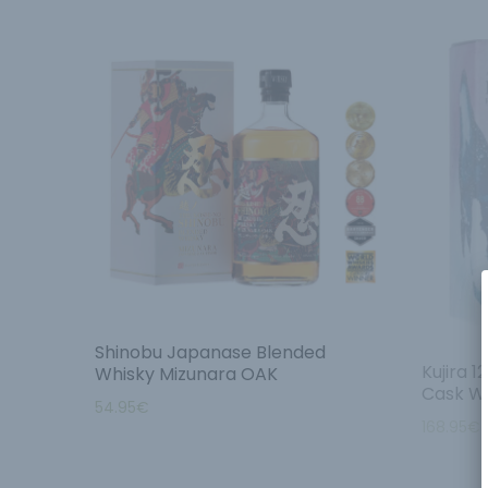
Shinobu Japanase Blended
Kujira 
Whisky Mizunara OAK
Cask Wh
54.95
€
168.95
€