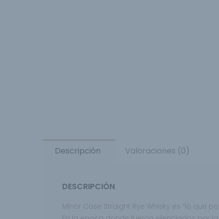
Descripción
Valoraciones (0)
DESCRIPCIÓN
Minor Case Straight Rye Whisky es “lo que p
En la epoca donde fueron silenciados por la 