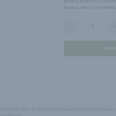
Bourbon Americano
Ex Bour
,
Bourbon
Minor Case Whiskie
,
AÑAD
odría haber sido” en una botella, despertando los alambiques
Prohibición.