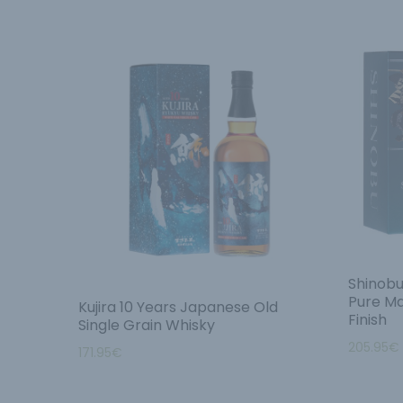
Shinobu
Pure Ma
Kujira 10 Years Japanese Old
Finish
Single Grain Whisky
205.95
€
171.95
€