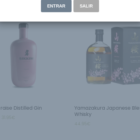
ENTRAR
SALIR
raise Distilled Gin
Yamazakura Japanese Bl
Whisky
–
31.95
€
44.95
€