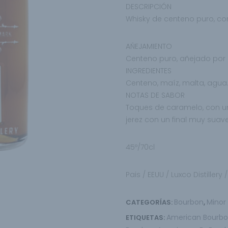
DESCRIPCIÓN
Whisky de centeno puro, co
AÑEJAMIENTO
Centeno puro, añejado por 
INGREDIENTES
Centeno, maíz, malta, agua
NOTAS DE SABOR
Toques de caramelo, con 
jerez con un final muy
suave
45º/70cl
Pais / EEUU / Luxco Distillery
Bourbon
Minor
CATEGORÍAS:
,
American Bourb
ETIQUETAS: