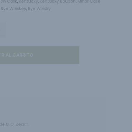
bon Cask
Kentucky
Kentucky Boubon
Minor Case
,
,
,
Rye Whiskey
Rye Whisky
,
,
IR AL CARRITO
 de M.C. Beam.