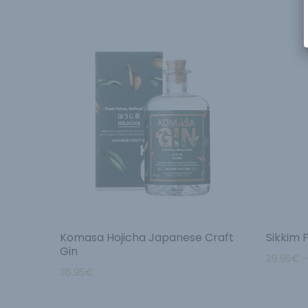
Komasa Hojicha Japanese Craft
Sikkim F
Gin
29.95
€
36.95
€