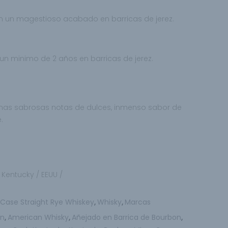
n un magestioso acabado en barricas de jerez.
un minimo de 2 años en barricas de jerez.
.
unas sabrosas notas de
dulces, inmenso sabor de
.
 / Kentucky / EEUU /
 Case Straight Rye Whiskey
Whisky
Marcas
,
,
on
American Whisky
Añejado en Barrica de Bourbon
,
,
,