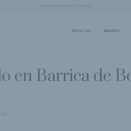
Envío express en 24 horas
ABOUT US
BRANDS
o en Barrica de 
ults