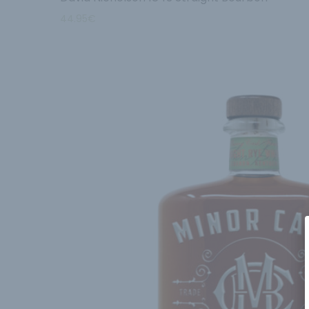
44.95
€