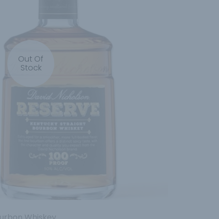
Out Of
Stock
ourbon Whiskey