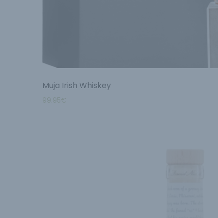
Muja Irish Whiskey
99.95
€