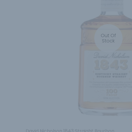
Out Of
Stock
David Nicholson 1843 Straight Bourbon