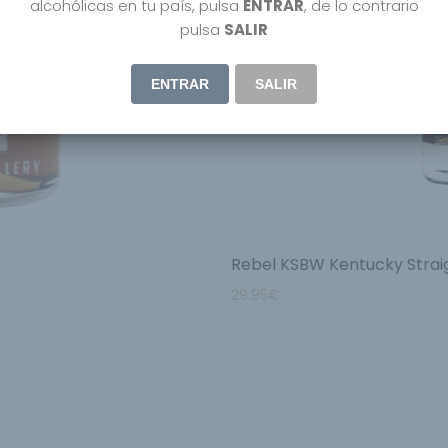
alcohólicas en tu país, pulsa
ENTRAR
, de lo contrario
pulsa
SALIR
ENTRAR
SALIR
Rebel KSBW Kentucky Strai
29.95
€