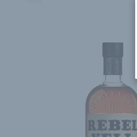
49.95
€