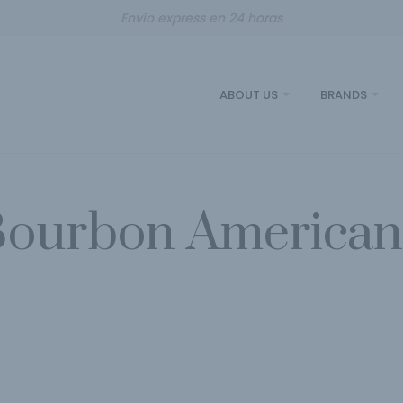
Envío express en 24 horas
ABOUT US
BRANDS
ourbon America