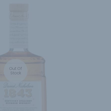
Out Of
Stock