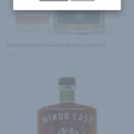
David Nicholson Reserve Bourbon Whiskey
49.95
€