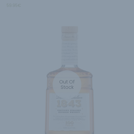
59.95
€
Out Of
Stock