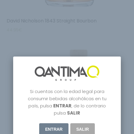
David Nicholson 1843 Straight Bourbon
44.95
€
Si cuentas con la edad legal para
consumir bebidas alcohólicas en tu
país, pulsa
ENTRAR
, de lo contrario
Out Of
Stock
pulsa
SALIR
ENTRAR
SALIR