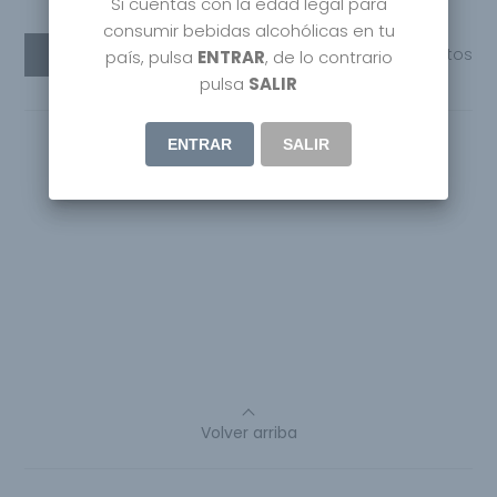
Si cuentas con la edad legal para
consumir bebidas alcohólicas en tu
Leer más
Compartir
0
Gustos
país, pulsa
ENTRAR
, de lo contrario
pulsa
SALIR
ENTRAR
SALIR
Volver arriba