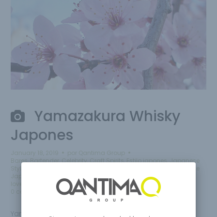
Yamazakura Whisky
Japones
January 18, 2019
por
Qantima Group
Bares
,
Bartender
,
Celebrity
,
Craft Spirits
,
Estilo japones
,
Japanese
Style
,
Japon Desing
,
Lifestyle
,
Limited Edition
,
Milano
,
Restaurante
Japones
,
Whisky
,
Whisky Japanese
,
Whisky Japones
,
whisky
lovers
,
Yamazakura
0 comentarios
Yamazakura Whisky Japones