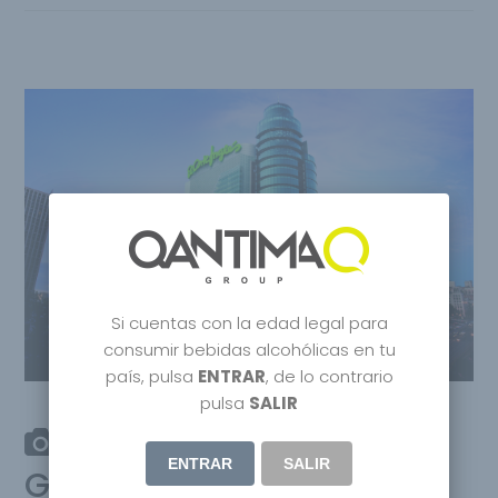
Si cuentas con la edad legal para
consumir bebidas alcohólicas en tu
país, pulsa
ENTRAR
, de lo contrario
pulsa
SALIR
El Corte Ingles,
ENTRAR
SALIR
Gourmet and Fashion