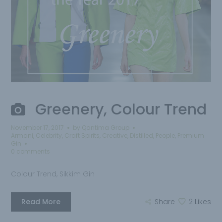
Greenery, Colour Trend
November 17, 2017
by
Qantima Group
Armani
,
Celebrity
,
Craft Spirits
,
Creative
,
Distilled
,
People
,
Premium
Gin
0 comments
Colour Trend, Sikkim Gin
Read More
Share
2
Likes