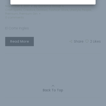
November 3, 2017
by
Qantima Group
Craft Spirits
,
Creative
,
Distilled
,
Fashion Store
,
Lifestyle
,
People
,
Premium
,
Premium Gin
0 comments
El Corte Ingles
Read More
Share
2
Likes
Back To Top