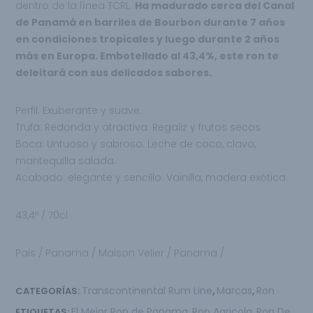
dentro de la línea TCRL.
Ha madurado cerca del Canal
de Panamá en barriles de Bourbon durante 7 años
en condiciones tropicales y luego durante 2 años
más en Europa. Embotellado al 43,4%, este ron te
deleitará con sus delicados sabores.
Perfil: Exuberante y suave.
Trufa: Redonda y atractiva. Regaliz y frutos secos.
Boca: Untuoso y sabroso. Leche de coco, clavo,
mantequilla salada.
Acabado: elegante y sencillo. Vainilla, madera exótica.
43,4º / 70cl
Pais / Panama / Maison Velier / Panama /
Transcontinental Rum Line
Marcas
Ron
CATEGORÍAS:
,
,
El Mejor Ron de Panama
Ron Agricola
Ron De
ETIQUETAS:
,
,