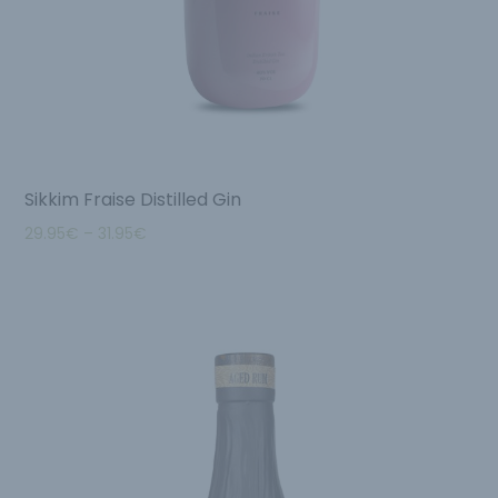
Sikkim Fraise Distilled Gin
29.95
€
–
31.95
€