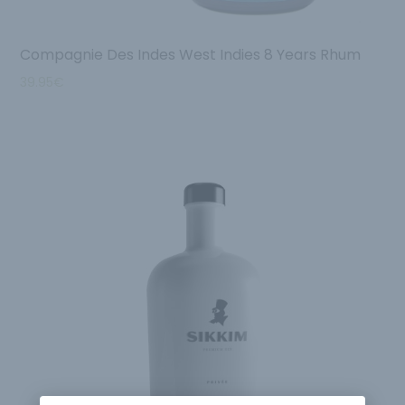
Compagnie Des Indes West Indies 8 Years Rhum
39.95
€