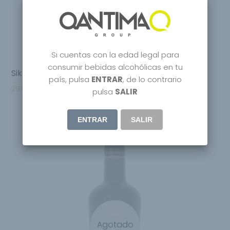
Si cuentas con la edad legal para
consumir bebidas alcohólicas en tu
Sikkim Privee London Dry Gin
país, pulsa
ENTRAR
, de lo contrario
29.95
€
–
31.95
€
pulsa
SALIR
ENTRAR
SALIR
Agotado