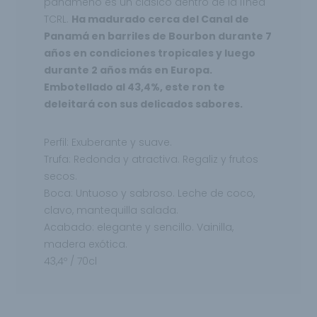
panameño es un clásico dentro de la línea
TCRL.
Ha madurado cerca del Canal de
Panamá en barriles de Bourbon durante 7
años en condiciones tropicales y luego
durante 2 años más en Europa.
Embotellado al 43,4%, este ron te
deleitará con sus delicados sabores.
Perfil: Exuberante y suave.
Trufa: Redonda y atractiva. Regaliz y frutos
secos.
Boca: Untuoso y sabroso. Leche de coco,
clavo, mantequilla salada.
Acabado: elegante y sencillo. Vainilla,
madera exótica.
43,4º / 70cl