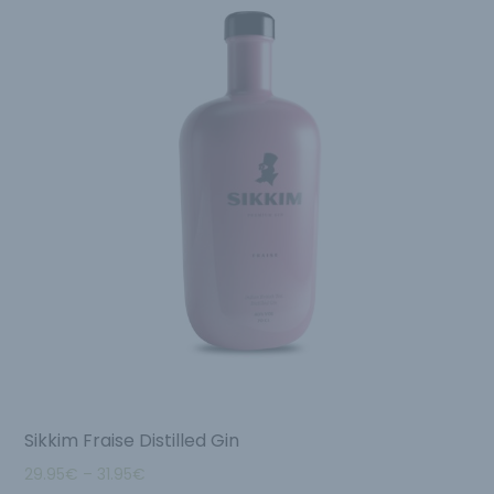
Sikkim Fraise Distilled Gin
29.95
€
–
31.95
€