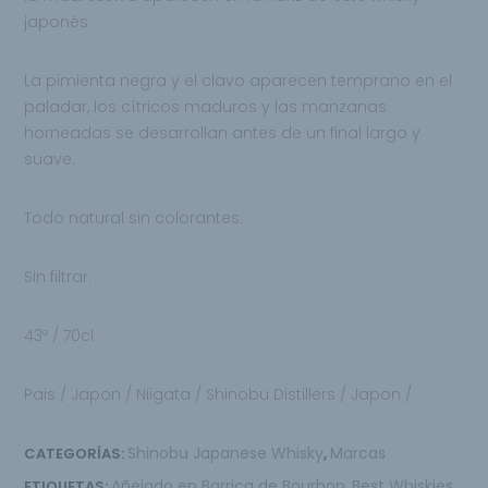
japonés.
La pimienta negra y el clavo aparecen temprano en el
paladar, los cítricos maduros y las manzanas
horneadas
se desarrollan antes de un final largo y
suave.
Todo natural sin colorantes.
Sin filtrar.
43º / 70cl
Pais / Japon / Niigata / Shinobu Distillers / Japon /
Shinobu Japanese Whisky
Marcas
CATEGORÍAS:
,
Añejado en Barrica de Bourbon
Best Whiskies
ETIQUETAS:
,
,