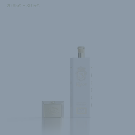
29.95
€
–
31.95
€