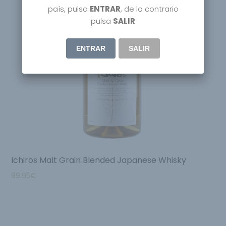
país, pulsa
ENTRAR
, de lo contrario
pulsa
SALIR
ENTRAR
SALIR
Ichiros Malt Grain Blended Japanese Whisky
99.95
€