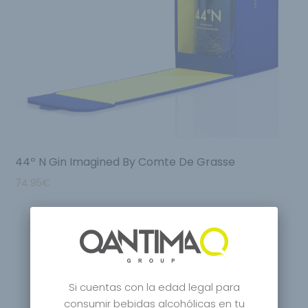
44º N Gin Imagined By Comte De Grasse
74.95
€
Si cuentas con la edad legal para
consumir bebidas alcohólicas en tu