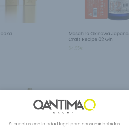
 Vodka
Masahiro Okinawa Japane
Craft Recipe 02 Gin
64.95
€
Si cuentas con la edad legal para consumir bebidas