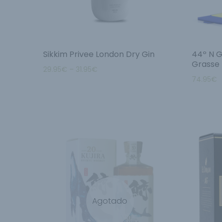
Sikkim Privee London Dry Gin
44º N G
Grasse
29.95
€
–
31.95
€
74.95
€
Agotado