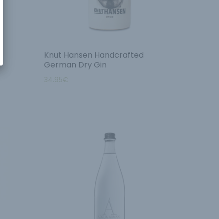
Knut Hansen Handcrafted
German Dry Gin
34.95
€