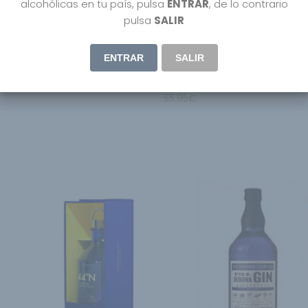
alcohólicas en tu país, pulsa
ENTRAR
, de lo contrario
pulsa
SALIR
ENTRAR
SALIR
 Vodka Coconut
DeadHead Ron Chocolate
55.95
€