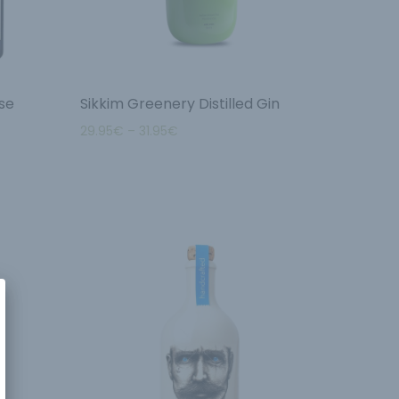
se
Sikkim Greenery Distilled Gin
29.95
€
–
31.95
€