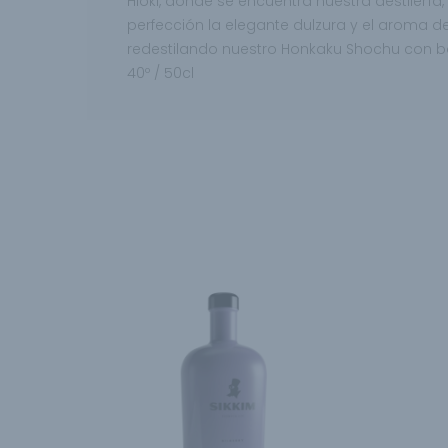
Hioki, donde se encuentra nuestra destilerí
perfección la elegante dulzura y el aroma 
redestilando nuestro Honkaku Shochu con 
40º / 50cl