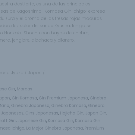
estra destilería, es una de las principales
esas de Kagoshima. ‘Komasa Gin Ichigo’ expresa
e dulzura y el aroma de las fresas rojas maduras
dora luz solar del sur de Kyushu. Ichigo se
tro Honkaku Shochu con bayas de
enebro,
omero,
jengibre, albahaca y cilantro.
omasa Jyozo
/ Japon /
ese Gin
Marcas
,
Japan
Gin Komasa
Gin Premium Japonesa
Ginebra
,
,
,
Mano
Ginebra Japonesa
Ginebra Komasa
Ginebra
,
,
,
 Japonesas
Gins Japonesas
Hojicha Gin
Japan Gin
,
,
,
,
aft Gin
Japanese Gin
Komasa Gin
Komasa Gin
,
,
,
masa Ichigo
La Mejor Ginebra Japonesa
Premium
,
,