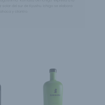
Kagoshima. ‘Komasa Gin Ichigo’ expresa a la
z solar del sur de Kyushu. Ichigo se elabora
bahaca y cilantro.