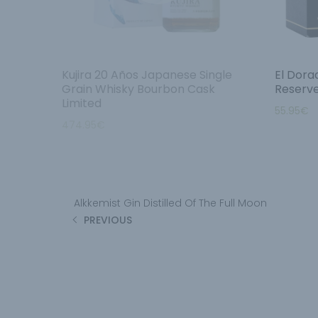
Kujira 20 Años Japanese Single
El Dora
Grain Whisky Bourbon Cask
Reserv
Limited
55.95
€
474.95
€
Alkkemist Gin Distilled Of The Full Moon
PREVIOUS