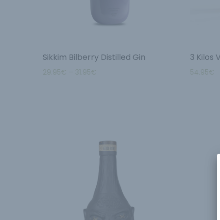
Sikkim Bilberry Distilled Gin
3 Kilos
29.95
€
–
31.95
€
54.95
€