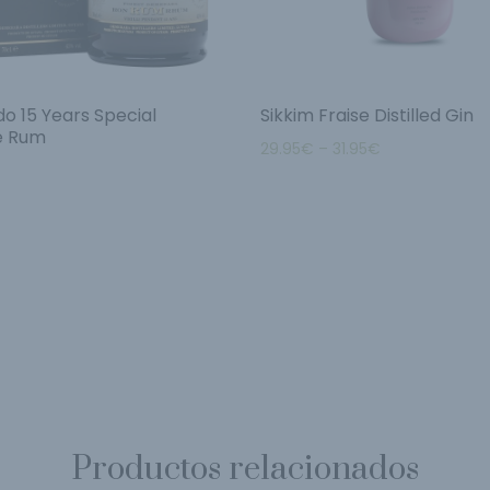
do 15 Years Special
Sikkim Fraise Distilled Gin
e Rum
29.95
€
–
31.95
€
Productos relacionados