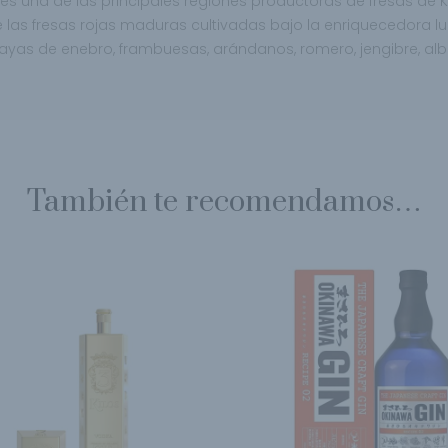
a, es una de las principales regiones productoras
de fresas de 
de las fresas rojas maduras
cultivadas bajo la enriquecedora lu
bayas de
enebro, frambuesas, arándanos, romero,
jengibre, al
También te recomendamos…