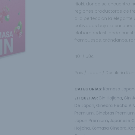
Hioki, donde se encuentra nu
regiones productoras
de fr
a la perfección la elegant
cultivadas bajo la enriquece
elabora redestilando nues
frambuesas, arándanos, r
40º / 50cl
Pais / Japon / D
estileria K
Komasa Japan
CATEGORÍAS:
Gin Hojicha
Gin 
ETIQUETAS:
,
De Japon
Ginebra Hecha A 
,
Premium
Ginebras Premium
,
Japan Premium
Japanese Cr
,
Hojicha
Komasa Ginebra
Ko
,
,