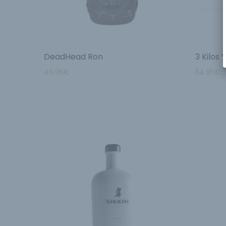
DeadHead Ron
3 Kilos
49.95
€
54.95
€