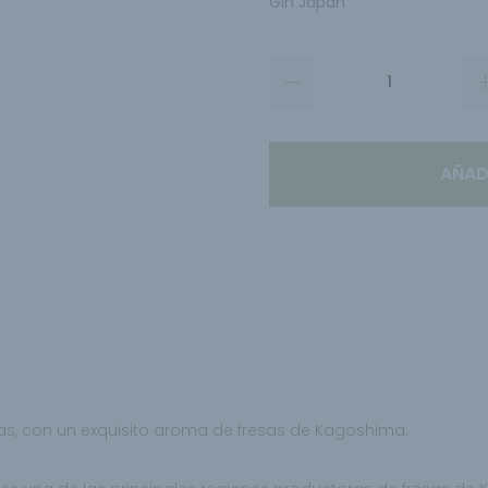
Gin Japan
AÑAD
as,
con un exquisito aroma de fresas de
Kagoshima.