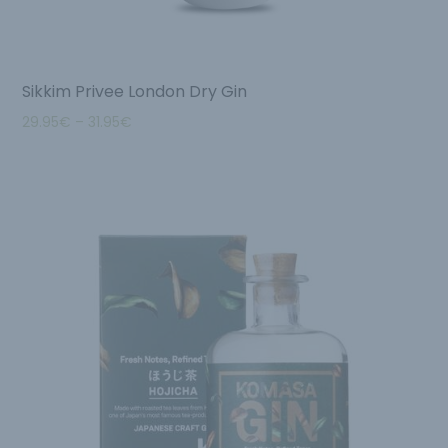
Sikkim Privee London Dry Gin
29.95
€
–
31.95
€