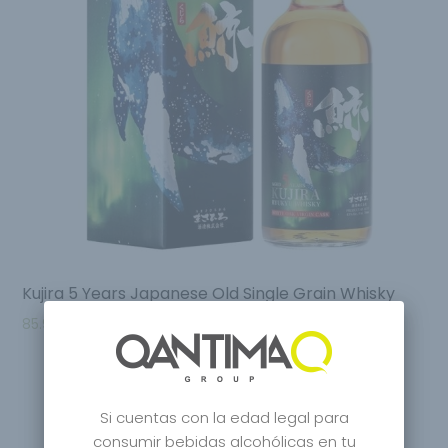
Kujira 5 Years Japanese Old Single Grain Whisky
85.95
€
Si cuentas con la edad legal para
consumir bebidas alcohólicas en tu