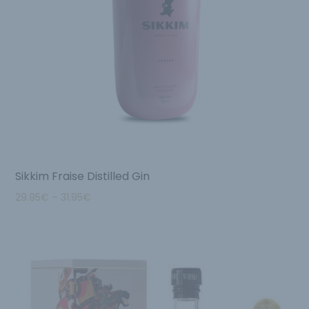
Sikkim Fraise Distilled Gin
29.95
€
–
31.95
€