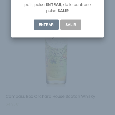
país, pulsa
ENTRAR
, de lo contrario
pulsa
SALIR
ENTRAR
SALIR
Agotado
Compass Box Orchard House Scotch Whisky
64.95
€