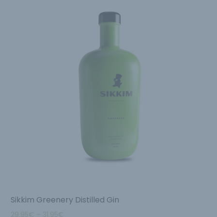
Sikkim Greenery Distilled Gin
29.95
€
–
31.95
€