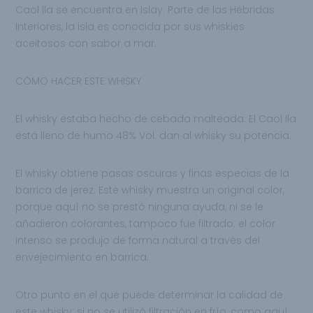
Caol Ila se encuentra en Islay. Parte de las Hébridas
Interiores, la isla es conocida por sus whiskies
aceitosos con sabor a mar.
CÓMO HACER ESTE WHISKY
El whisky estaba hecho de cebada malteada. El Caol Ila
está lleno de humo 48% Vol. dan al whisky su potencia.
El whisky obtiene pasas oscuras y finas especias de la
barrica de jerez. Este whisky muestra un original color,
porque aquí no se prestó ninguna ayuda, ni se le
añadieron colorantes, tampoco fue filtrado: el color
intenso se produjo de forma natural a través del
envejecimiento en barrica.
Otro punto en el que puede determinar la calidad de
este whisky: si no se utilizó filtración en frío, como aquí.