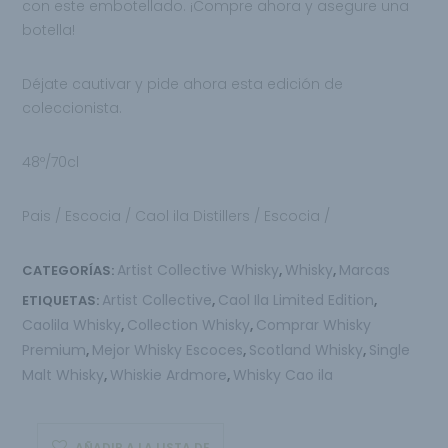
con este embotellado. ¡Compre ahora y asegure una
botella!
Déjate cautivar y pide ahora esta edición de
coleccionista.
48º/70cl
Pais / Escocia / Caol ila Distillers / Escocia /
Artist Collective Whisky
Whisky
Marcas
CATEGORÍAS:
,
,
Artist Collective
Caol Ila Limited Edition
ETIQUETAS:
,
,
Caolila Whisky
Collection Whisky
Comprar Whisky
,
,
Premium
Mejor Whisky Escoces
Scotland Whisky
Single
,
,
,
Malt Whisky
Whiskie Ardmore
Whisky Cao ila
,
,
AÑADIR A LA LISTA DE