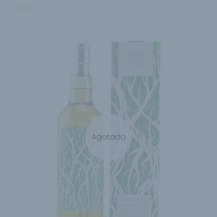
99.95
€
Agotado