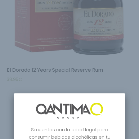
El Dorado 12 Years Special Reserve Rum
38.95
€
Si cuentas con la edad legal para
consumir bebidas alcohólicas en tu