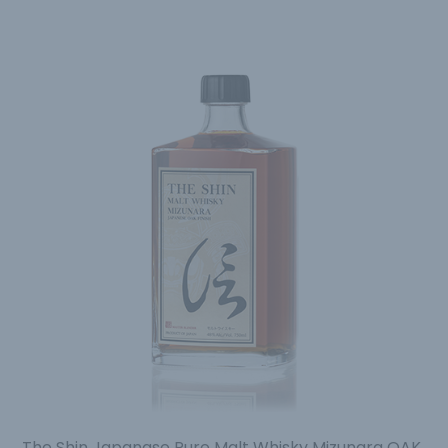
The Shin Japanase Pure Malt Whisky Mizunara OAK