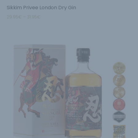
Sikkim Privee London Dry Gin
29.95
€
–
31.95
€