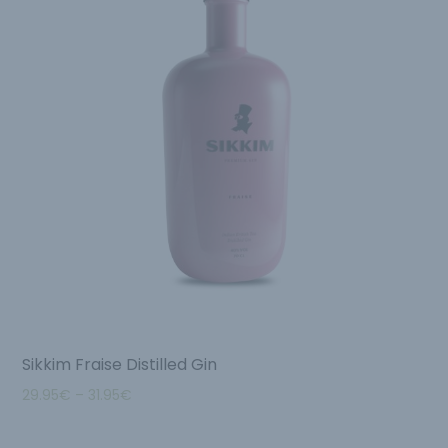
Sikkim Fraise Distilled Gin
29.95
€
–
31.95
€