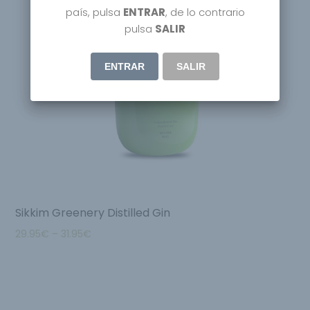
país, pulsa
ENTRAR
, de lo contrario
pulsa
SALIR
ENTRAR
SALIR
Sikkim Greenery Distilled Gin
29.95
€
–
31.95
€