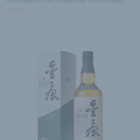
Peats Beats 27 Years Single Malt Scotch Whisky
295.95
€