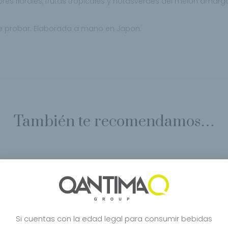
es florales, frutas tropicales y notas
verdes del melón amargo
de probar. Elaborada a mano en Japon.
También te recomendamos…
Si cuentas con la edad legal para consumir bebidas