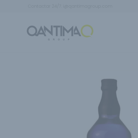
Contactar 24/7:
i@qantimagroup.com