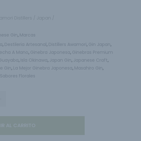
mori Distillers / Japan /
nese Gin
Marcas
,
ia
Destileria Artesanal
Distillers Awamori
Gin Japan
,
,
,
,
Hecha A Mano
Ginebra Japonesa
Ginebras Premium
,
,
Guayaba
Isla Okinawa
Japan Gin
Japanese Craft
,
,
,
,
e Gin
La Mejor Ginebra Japonesa
Masahiro Gin
,
,
,
Sabores Florales
,
IR AL CARRITO