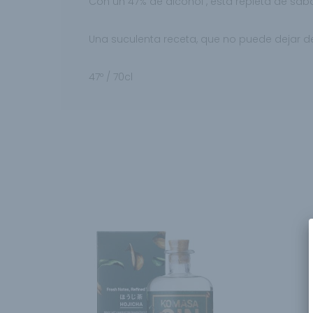
Con un 47% de alcohol , está repleta
de sabor
Una suculenta receta, que no puede dejar 
47º / 70cl