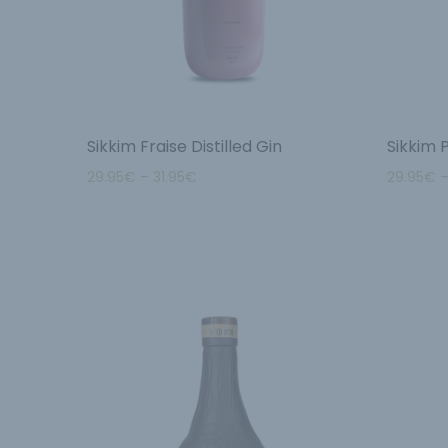
Sikkim Fraise Distilled Gin
Sikkim 
29.95
€
–
31.95
€
29.95
€