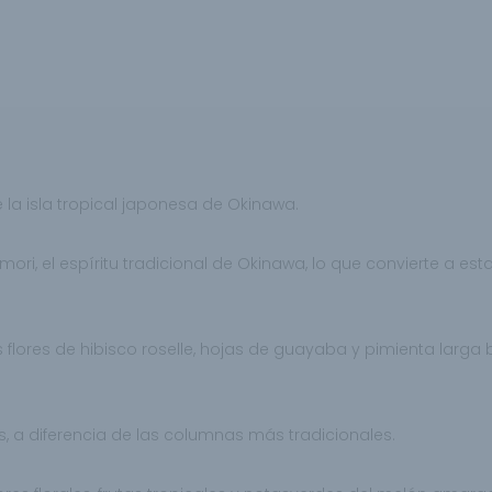
e la isla tropical japonesa de Okinawa.
amori, el espíritu tradicional de Okinawa, lo que convierte a e
s
flores de hibisco roselle, hojas de guayaba y
pimienta larga 
, a diferencia de las columnas
más tradicionales.