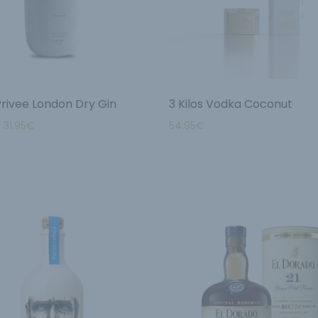
Privee London Dry Gin
3 Kilos Vodka Coconut
–
31.95
€
54.95
€