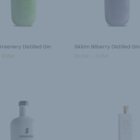
Greenery Distilled Gin
Sikkim Bilberry Distilled Gin
–
31.95
€
29.95
€
–
31.95
€