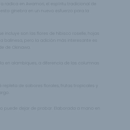
ría radica en Awamori, el espíritu tradicional de
a esta ginebra en un nuevo
esfuerzo para la
e incluye son las
flores de hibisco roselle, hojas
ga balinesa, pero la adición más interesante es
de de Okinawa.
ila en
alambiques, a diferencia de las columnas
á repleta
de sabores florales, frutas tropicales y
argo.
no puede dejar de probar. Elaborada a mano en