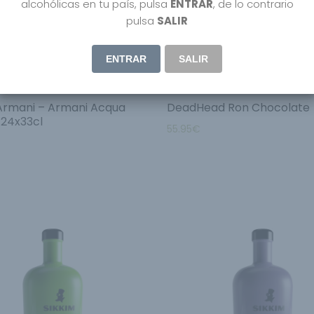
alcohólicas en tu país, pulsa
ENTRAR
, de lo contrario
pulsa
SALIR
ENTRAR
SALIR
Armani – Armani Acqua
DeadHead Ron Chocolate
 24x33cl
55.95
€