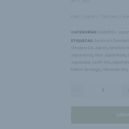
47º / 70cl
Pais / Japan / Okinawa / Awa
Masahiro Japa
CATEGORÍAS:
Awamori Destiler
ETIQUETAS:
Ginebra De Japon
Ginebra 
,
Japonesas
Gins Japonesas
,
,
Japanese Craft Gin
Japanes
,
Melon Amargo
Okinawa Gin
,
AÑAD