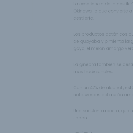
La experiencia de la destile
Okinawa, lo que convierte 
destilería.
Los productos botánicos qu
de guayaba y
pimienta lar
goya, el melón amargo ver
La ginebra también se dest
más tradicionales.
Con un 47% de alcohol , est
notas
verdes del melón am
Una suculenta receta, que 
Japon.