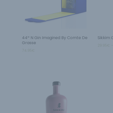
44º N Gin Imagined By Comte De
Sikkim 
Grasse
29.95
€
74.95
€