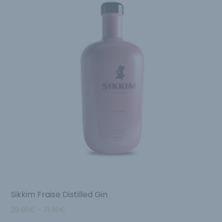
Sikkim Fraise Distilled Gin
29.95
€
–
31.95
€