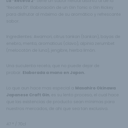
La “Receta 2”
tiene un sabor herbal distinto al de la
“Receta 01”.
Elaboración de un Gin Tonic
o Gin Rickey
para disfrutar al máximo de su aromático y refrescante
sabor.
Ingredientes: Awamori, citrus tankan (tankan), bayas de
enebro, menta, aromaticus (clavo), alpinia zerumbet
(melocotón de luna), jengibre, hierba limón.
Una suculenta receta, que no puede dejar de
probar.
Elaborada a mano en Japon.
Lo que aun hace mas especial a
Masahiro Okinawa
Japanese Craft Gin
, es su lento proceso, el cual hace
que las existencias de producto sean mínimas para
nuestros mercados, de ahi que sea tan exclusiva.
47 ° / 70cl