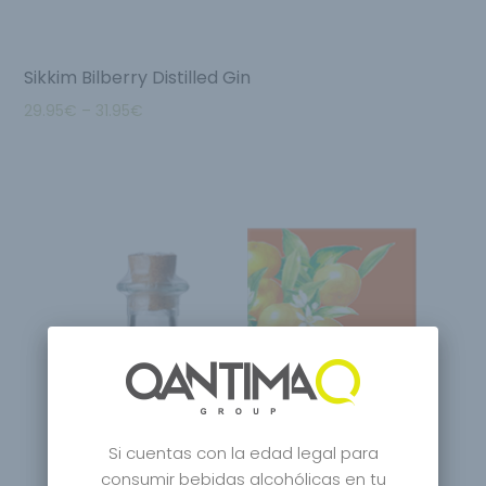
Sikkim Bilberry Distilled Gin
29.95
€
–
31.95
€
Si cuentas con la edad legal para
consumir bebidas alcohólicas en tu