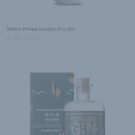
Sikkim Privee London Dry Gin
29.95
€
–
31.95
€