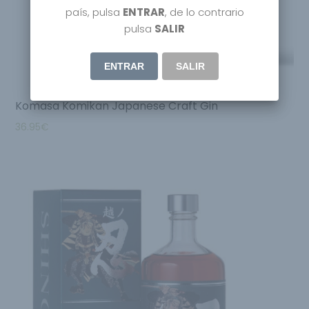
país, pulsa
ENTRAR
, de lo contrario
pulsa
SALIR
ENTRAR
SALIR
Komasa Komikan Japanese Craft Gin
36.95
€