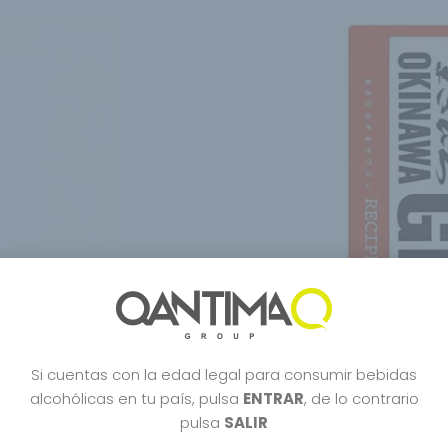
Si cuentas con la edad legal para consumir bebidas
alcohólicas en tu país, pulsa
ENTRAR
, de lo contrario
pulsa
SALIR