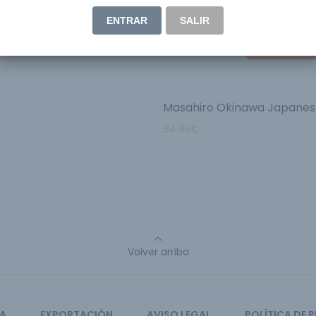
ENTRAR
SALIR
Masahiro Okinawa Japanese
64.95
€
Volver arriba
CA
EXPORTACIÓN
AVISO LEGAL
POLÍTICA DE 