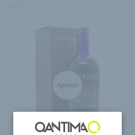
99.95
€
Agotado