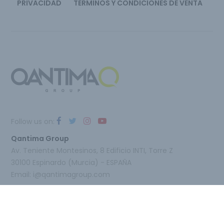
PRIVACIDAD
TÉRMINOS Y CONDICIONES DE VENTA
Follow us on:
Qantima Group
Av. Teniente Montesinos, 8 Edificio INTI, Torre Z
30100 Espinardo (Murcia) - ESPAÑA
Email:
i@qantimagroup.com