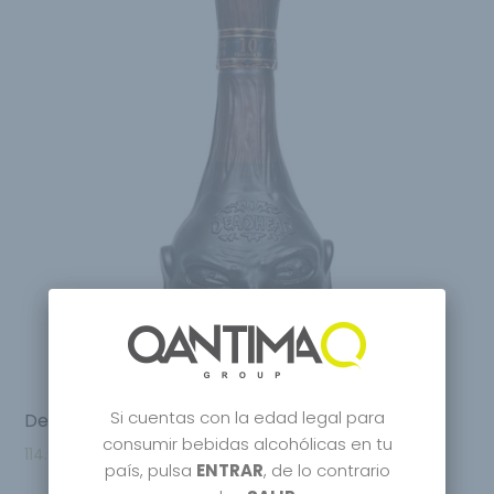
Si cuentas con la edad legal para
DeadHead 10 Years Rum
consumir bebidas alcohólicas en tu
114.95
€
país, pulsa
ENTRAR
, de lo contrario