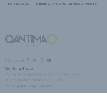
PRIVACIDAD
TÉRMINOS Y CONDICIONES DE VENTA
Follow us on:
Qantima Group
Av. Teniente Montesinos, 8 Edificio INTI, Torre Z
30100 Espinardo (Murcia) - ESPAÑA
Email:
i@qantimagroup.com