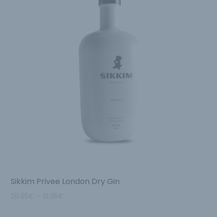
Sikkim Privee London Dry Gin
29.95
€
–
31.95
€