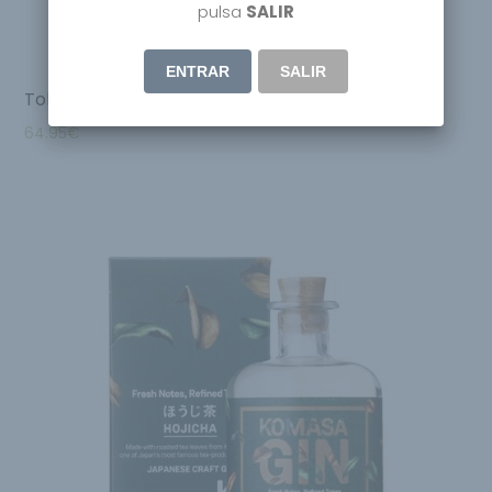
pulsa
SALIR
ENTRAR
SALIR
Tokiiro Niigata Japanese Craft Gin
64.95
€