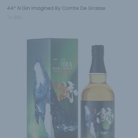
44º N Gin Imagined By Comte De Grasse
74.95
€