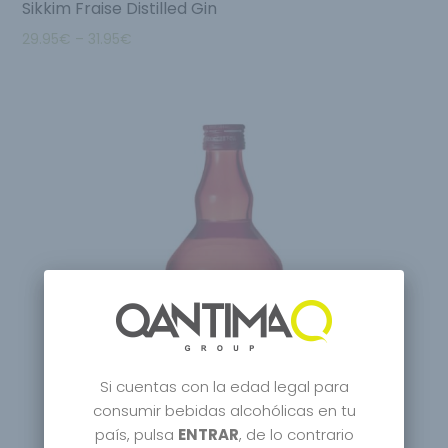
Sikkim Fraise Distilled Gin
29.95
€
–
31.95
€
Si cuentas con la edad legal para
consumir bebidas alcohólicas en tu
país, pulsa
ENTRAR
, de lo contrario