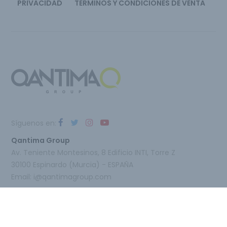
PRIVACIDAD
TÉRMINOS Y CONDICIONES DE VENTA
Síguenos en:
Qantima Group
Av. Teniente Montesinos, 8 Edificio INTI, Torre Z
30100 Espinardo (Murcia) - ESPAÑA
Email:
i@qantimagroup.com