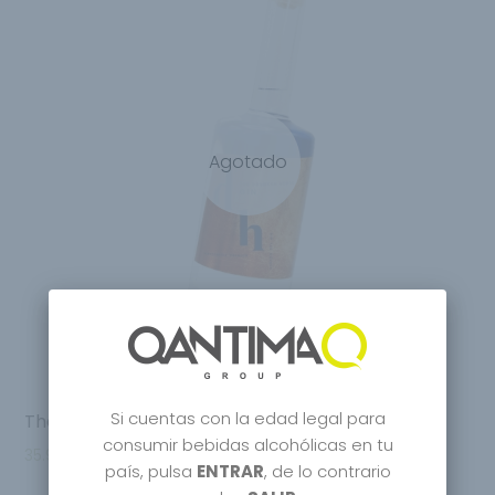
Agotado
Si cuentas con la edad legal para
The Drunken Horse Gin
consumir bebidas alcohólicas en tu
35.95
€
país, pulsa
ENTRAR
, de lo contrario