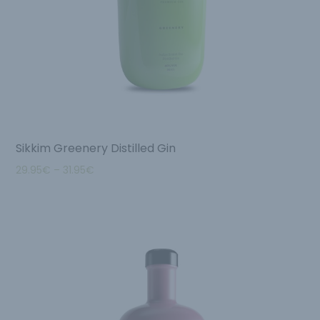
Sikkim Greenery Distilled Gin
29.95
€
–
31.95
€