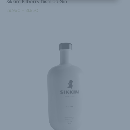
Sikkim Bilberry Distilled Gin
29.95
€
–
31.95
€