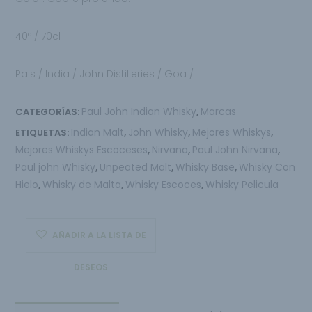
40º / 70cl
Pais / India /
John Distilleries
/ Goa /
Paul John Indian Whisky
Marcas
CATEGORÍAS:
,
Indian Malt
John Whisky
Mejores Whiskys
ETIQUETAS:
,
,
,
Mejores Whiskys Escoceses
Nirvana
Paul John Nirvana
,
,
,
Paul john Whisky
Unpeated Malt
Whisky Base
Whisky Con
,
,
,
Hielo
Whisky de Malta
Whisky Escoces
Whisky Pelicula
,
,
,
AÑADIR A LA LISTA DE
DESEOS