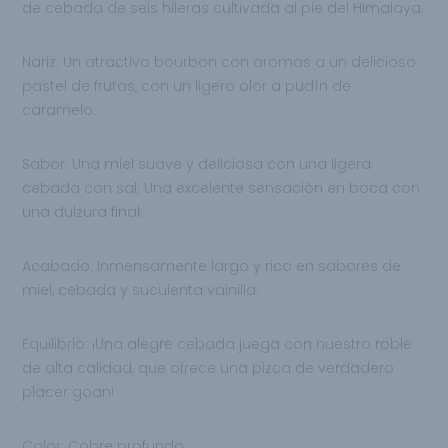
de cebada de seis hileras cultivada al pie del Himalaya.
Nariz:
Un atractivo bourbon con aromas a un
delicioso
pastel de frutas, con un ligero olor a
pudín de
caramelo.
Sabor:
Una miel suave y deliciosa con una
ligera
cebada con sal; Una excelente sensación en boca con
una dulzura final.
Acabado:
Inmensamente largo y rico en sabores de
miel, cebada y suculenta vainilla.
Equilibrio:
¡Una alegre cebada juega con nuestro roble
de alta calidad, que ofrece una
pizca de verdadero
placer goan!
Color:
Cobre profundo.