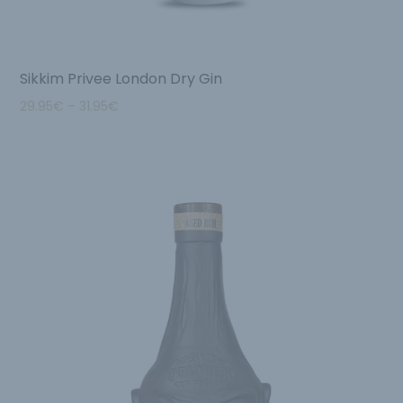
Sikkim Privee London Dry Gin
29.95
€
–
31.95
€