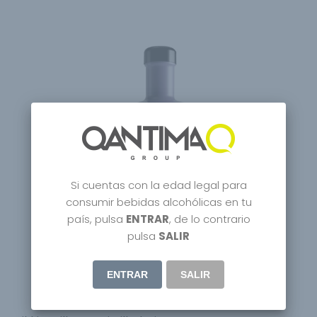
Si cuentas con la edad legal para
consumir bebidas alcohólicas en tu
país, pulsa
ENTRAR
, de lo contrario
pulsa
SALIR
ENTRAR
SALIR