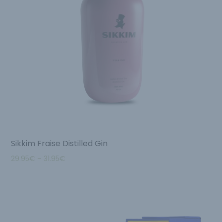
Sikkim Fraise Distilled Gin
29.95
€
–
31.95
€