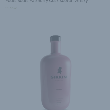
Peats Beats PX Sherry Cask Scotch Whisky
55.95
€