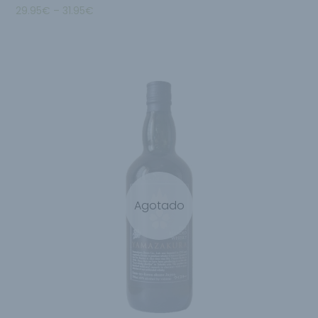
29.95
€
–
31.95
€
Agotado