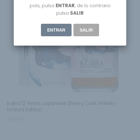
país, pulsa
ENTRAR
, de lo contrario
pulsa
SALIR
ENTRAR
SALIR
Agotado
Kujira 12 Years Japanese Sherry Cask Whisky
Limited Edition
168.95
€