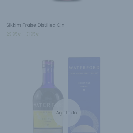
Sikkim Fraise Distilled Gin
29.95
€
–
31.95
€
Agotado