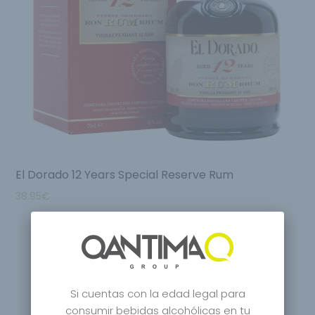
El Dorado 12 Years Special Reserve Rum
38.95
€
Si cuentas con la edad legal para
consumir bebidas alcohólicas en tu