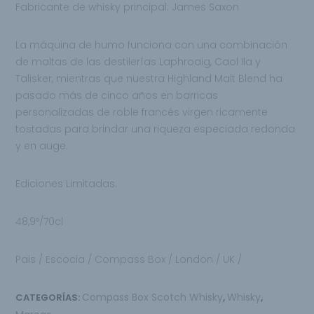
Fabricante de whisky principal: James Saxon
La máquina de humo funciona con una combinación
de maltas de las destilerías Laphroaig, Caol Ila y
Talisker, mientras que nuestra Highland Malt Blend ha
pasado más de cinco años en barricas
personalizadas de roble francés virgen ricamente
tostadas para brindar una riqueza especiada redonda
y en auge.
Ediciones Limitadas.
48,9º/70cl
Pais / Escocia / Compass Box / London / UK /
Compass Box Scotch Whisky
Whisky
CATEGORÍAS:
,
,