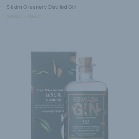
Sikkim Greenery Distilled Gin
29.95
€
–
31.95
€