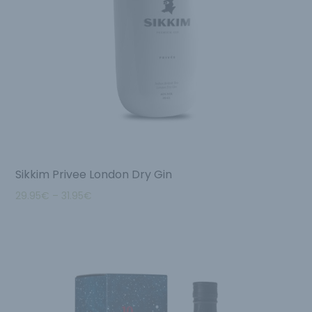
Sikkim Privee London Dry Gin
29.95
€
–
31.95
€