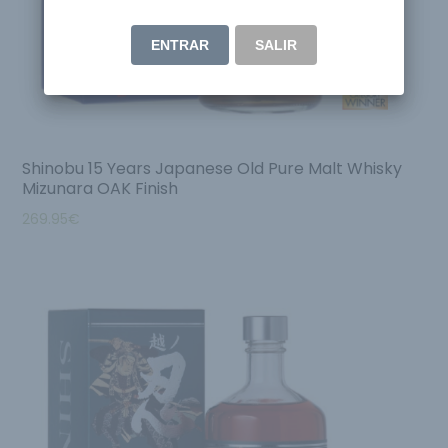
ENTRAR
SALIR
Shinobu 15 Years Japanese Old Pure Malt Whisky
Mizunara OAK Finish
269.95
€