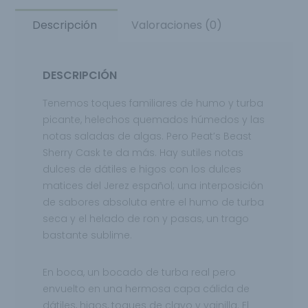
Descripción
Valoraciones (0)
DESCRIPCIÓN
Tenemos toques familiares de humo y turba
picante, helechos quemados húmedos y las
notas saladas de algas.
Pero Peat’s Beast
Sherry Cask te da más. Hay sutiles notas
dulces de dátiles e higos con los dulces
matices del Jerez español; una interposición
de sabores absoluta entre el humo de turba
seca y el helado de ron y pasas, un trago
bastante sublime.
En boca, un bocado de turba real pero
envuelto en una hermosa capa cálida de
dátiles, higos,
toques de clavo y vainilla. El