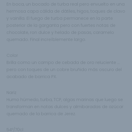
En boca, un bocado de turba real pero envuelto en una
hermosa capa cálida de dátiles, higos,
toques de clavo
y vainilla. El fuego de turba permanece en la parte
posterior de la garganta pero con fuertes notas de
chocolate, ron dulce y helado de pasas, caramelo
quemado. Final increíblemente largo.
Color
Brilla como un campo de cebada de oro reluciente …
pero con toques de un cobre bruñido más oscuro del
acabado
de barrica PX.
Nariz
Humo húmedo, turba, TCP, algas marinas que luego se
transforman en notas dulces y almibaradas de azúcar
quemado de la barrica de Jerez.
54º/70cl