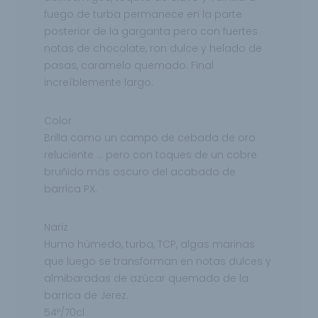
fuego de turba permanece en la parte
posterior de la garganta pero con fuertes
notas de
chocolate, ron dulce y helado de
pasas, caramelo quemado. Final
increíblemente largo.
Color
Brilla como un campo de cebada de oro
reluciente … pero con toques de un cobre
bruñido más oscuro del acabado
de
barrica PX.
Nariz
Humo húmedo, turba, TCP, algas marinas
que luego se transforman en notas dulces y
almibaradas de azúcar
quemado de la
barrica de Jerez.
54º/70cl