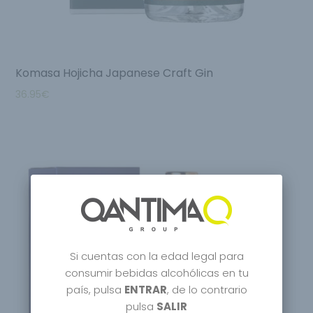
Komasa Hojicha Japanese Craft Gin
36.95
€
Si cuentas con la edad legal para
consumir bebidas alcohólicas en tu
país, pulsa
ENTRAR
, de lo contrario
pulsa
SALIR